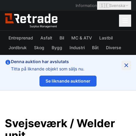
🇸🇪
Information
Svenska
Entreprenad
Asfalt
Bil
MC & ATV
Lastbil
Jordbruk
Skog
Bygg
Industri
Båt
Diverse
Denna auktion har avslutats
Titta på liknande objekt som säljs nu.
Se liknande auktioner
1/3
Svejseværk / Welder
unit