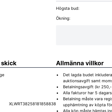
Högsta bud:
Ökning:
 skick
Allmänna villkor
age
Det lagda budet inkludera
auktionsavgift samt moms 
Betalningsavgift (kr 250,-
Alla fakturor har 5 dagars
Betalning måste vara regi
XLWRT38258181858838
upphämtning av köpta fö
Alla köp måste hämtas in