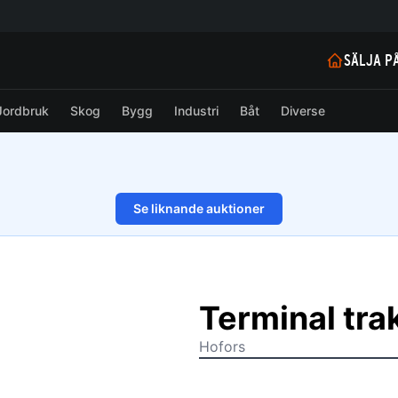
SÄLJA P
Jordbruk
Skog
Bygg
Industri
Båt
Diverse
Se liknande auktioner
1/48
Terminal tra
Hofors