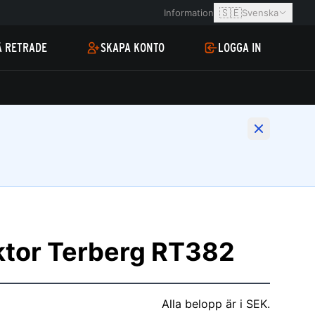
🇸🇪
Information
Svenska
Å RETRADE
SKAPA KONTO
LOGGA IN
ktor Terberg RT382
Alla belopp är i SEK.