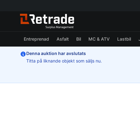
Entreprenad
Asfalt
Bil
MC & ATV
Lastbil
Denna auktion har avslutats
Titta på liknande objekt som säljs nu.