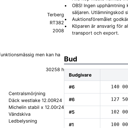
OBS! Ingen upphämtning 
säljaren. Utlämningskod s
Terberg
Auktionsföremålet godkä
RT382
Köparen är ansvarig för 
2008
transport och export.
 funktionsmässig men kan ha
Bud
30258 h
Budgivare
#6
140 00
Centralsmörjning
#6
127 50
Däck westlake 12.00R24
Michelin stabil x 12.00r24
#5
102 00
Vändskiva
Ledbelysning
#1
100 00