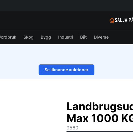
SÄLJA P
Jordbruk
Skog
Bygg
Industri
Båt
Diverse
Se liknande auktioner
1/8
Landbrugsuds
Max 1000 KG 
9560