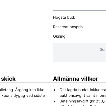
Högsta bud:
Reservationspris:
Ökning:
Den
 skick
Allmänna villkor
alletang. Årgang kan ikke
Det lagda budet inkludera
unktions dygtig ved sidste
auktionsavgift samt moms 
Betalningsavgift (kr 250,-