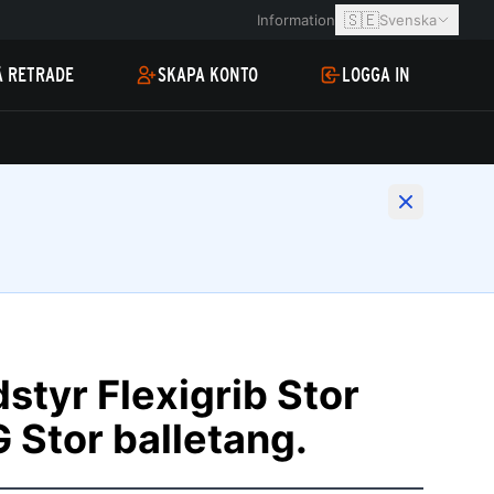
🇸🇪
Information
Svenska
Å RETRADE
SKAPA KONTO
LOGGA IN
tyr Flexigrib Stor
Stor balletang.