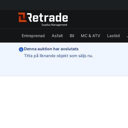
Entreprenad
Asfalt
Bil
MC & ATV
Lastbil
Denna auktion har avslutats
Titta på liknande objekt som säljs nu.