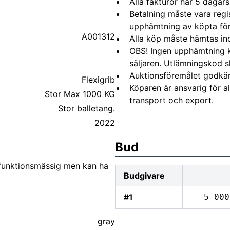
Alla fakturor har 5 dagars
Betalning måste vara regi
upphämtning av köpta fö
A001312
Alla köp måste hämtas in
OBS! Ingen upphämtning 
säljaren. Utlämningskod s
Auktionsföremålet godkä
Flexigrib
Köparen är ansvarig för 
Stor Max 1000 KG
transport och export.
Stor balletang.
2022
Bud
 funktionsmässig men kan ha
Budgivare
#1
5 000
gray