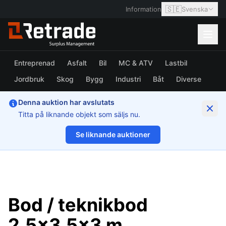
🇸🇪
Information
Svenska
Entreprenad
Asfalt
Bil
MC & ATV
Lastbil
Jordbruk
Skog
Bygg
Industri
Båt
Diverse
Denna auktion har avslutats
Titta på liknande objekt som säljs nu.
Se liknande auktioner
1/20
Bod / teknikbod
2,5x3,5x3 m