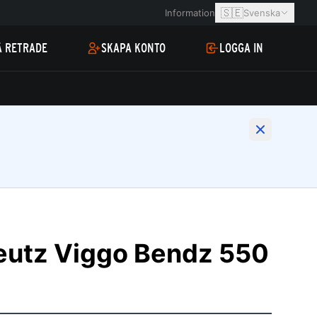
🇸🇪
Information
Svenska
Å RETRADE
SKAPA KONTO
LOGGA IN
eutz Viggo Bendz 550