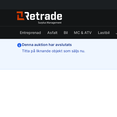
Entreprenad
Asfalt
Bil
MC & ATV
Lastbil
Denna auktion har avslutats
Titta på liknande objekt som säljs nu.