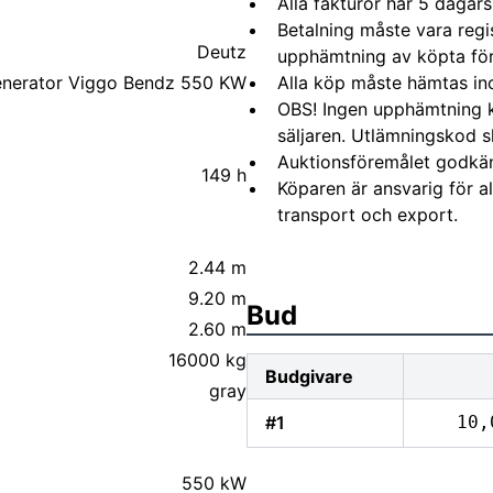
Alla fakturor har 5 dagars
Betalning måste vara regi
Deutz
upphämtning av köpta fö
nerator Viggo Bendz 550 KW
Alla köp måste hämtas in
OBS! Ingen upphämtning 
säljaren. Utlämningskod s
Auktionsföremålet godkä
149 h
Köparen är ansvarig för 
transport och export.
2.44 m
9.20 m
Bud
2.60 m
16000 kg
Budgivare
gray
#1
10,
550 kW