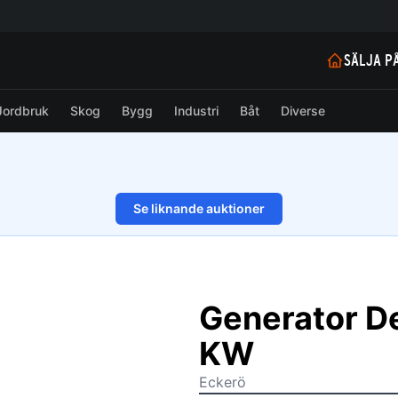
SÄLJA P
Jordbruk
Skog
Bygg
Industri
Båt
Diverse
Se liknande auktioner
1/28
Generator D
KW
Eckerö