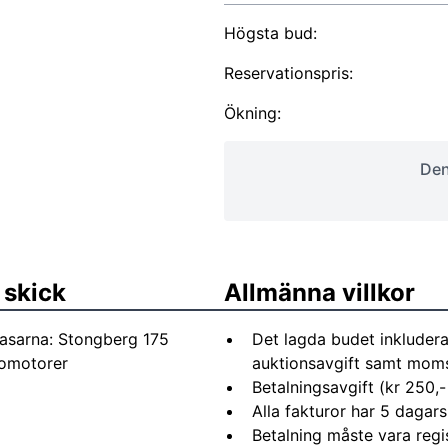
Högsta bud:
Reservationspris:
Ökning:
Den
 skick
Allmänna villkor
gasarna: Stongberg 175
Det lagda budet inkludera
vomotorer
auktionsavgift samt moms 
Betalningsavgift (kr 250,-
Alla fakturor har 5 dagars
Betalning måste vara regi