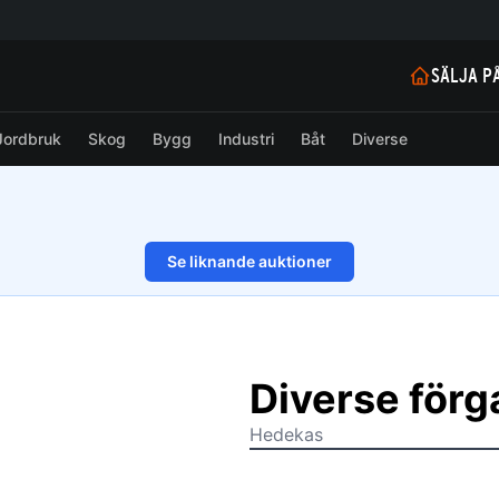
SÄLJA P
Jordbruk
Skog
Bygg
Industri
Båt
Diverse
Se liknande auktioner
1/9
Diverse förg
Hedekas