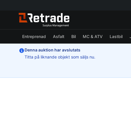
Entreprenad
Asfalt
Bil
MC & ATV
Lastbil
Denna auktion har avslutats
Titta på liknande objekt som säljs nu.