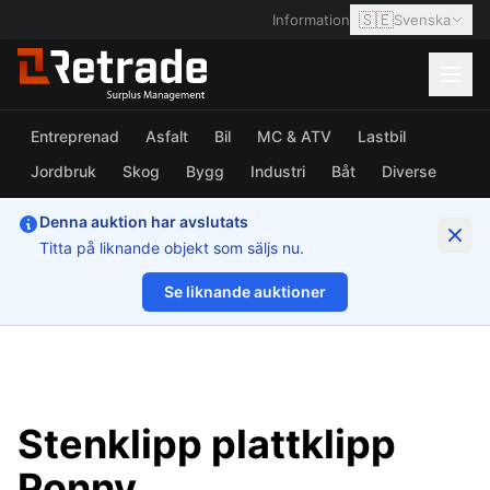
🇸🇪
Information
Svenska
Entreprenad
Asfalt
Bil
MC & ATV
Lastbil
Jordbruk
Skog
Bygg
Industri
Båt
Diverse
Denna auktion har avslutats
Titta på liknande objekt som säljs nu.
Se liknande auktioner
1/9
Stenklipp plattklipp
Ponny