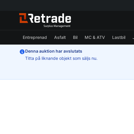
Entreprenad
Asfalt
Bil
MC & ATV
Lastbil
Denna auktion har avslutats
Titta på liknande objekt som säljs nu.