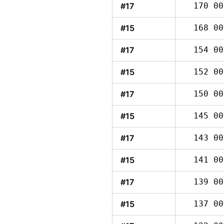
#17
170 00
#15
168 00
#17
154 00
#15
152 00
#17
150 00
#15
145 00
#17
143 00
#15
141 00
 klar og venter på ny eier.
#17
139 00
#15
137 00