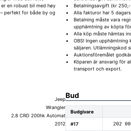
te er en robust bil med høy
Betalningsavgift (kr 250,-
– perfekt for både by og
Alla fakturor har 5 dagars
Betalning måste vara regi
upphämtning av köpta fö
Alla köp måste hämtas in
OBS! Ingen upphämtning 
säljaren. Utlämningskod s
Auktionsföremålet godkä
Köparen är ansvarig för 
transport och export.
t:
Bud
Jeep
Wrangler
Budgivare
2.8 CRD 200hk Automat
2012
#17
202 00