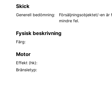
Skick
Utstyr:
•	ABS-bremser

Generell bedömning:
Försäljningsobjektet/-en är
•	AUX-tilkobling

mindre fel.
•	Airbag foran

•	Alarm

Fysisk beskrivning
•	Antiskrens og antispinn

Färg:
•	Avtagbart hengerfeste

•	Beltevarsler

Motor
•	Bluetooth

•	CD-spiller

Effekt (hk):
•	Cruisekontroll

Bränsletyp:
•	Dieselpartikkelfilter

•	Differensialsperre

•	Ekstra mørktonede ruter bak

•	Elvinduer og elektriske speil

•	Farget glass

•	Fjernstyrt sentrallås

•	Helårsdekk
