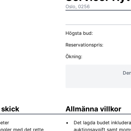
Oslo, 0256
Högsta bud:
Reservationspris:
Ökning:
Den
 skick
Allmänna villkor
eter
Det lagda budet inkludera
angler med det rette
auktionsavgift samt moms 