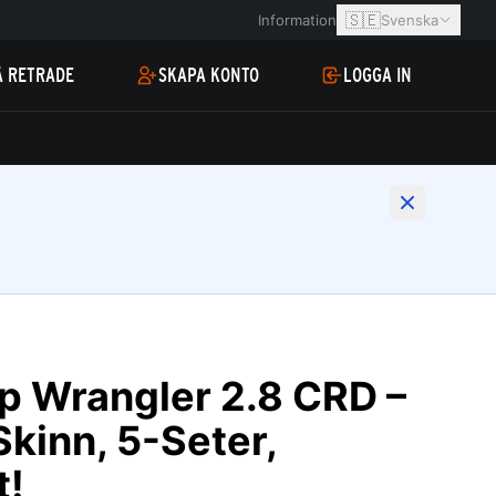
🇸🇪
Information
Svenska
Å RETRADE
SKAPA KONTO
LOGGA IN
p Wrangler 2.8 CRD –
Skinn, 5-Seter,
t!