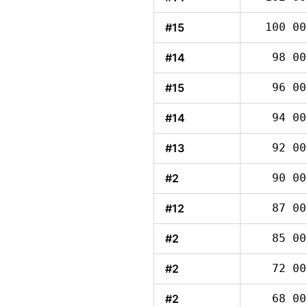
#15
100 00
#14
98 00
#15
96 00
#14
94 00
#13
92 00
#2
90 00
#12
87 00
#2
85 00
#2
72 00
#2
68 00