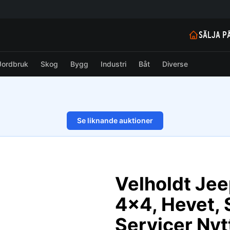
SÄLJA P
Jordbruk
Skog
Bygg
Industri
Båt
Diverse
Se liknande auktioner
1/23
Velholdt Jee
4x4, Hevet, 
Servicer Nyt