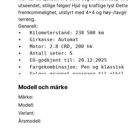
utseendet, stilige felger/ Hjul og kraftige lys! Det
fremkommelighet, utstyrt med 4x4 og høy-/lavgir 
terreng.
Generelt:
•	Kilometerstand: 238 500 km

•	Girkasse: Automat

•	Motor: 2.8 CRD, 200 hk

•	Antall seter: 5

•	EU-godkjent til: 20.12.2025

•	Fargekombinasjon: Pen og klassisk

Bilen er i god teknisk stand med mye nylig påkoste
Modell och märke
•	Komplett registerreimsett og vannpumpe byttet

•	Girkasseservice: bytte av olje og filter

Märke:
•	Oljeskift på differensialer foran og bak

Modell:
•	Storservice utført: motorolje, oljefilter, dieselfilter og kupefilter

Variant:
•	Montering av LED fjernlys

Årsmodell:
•	Hevet ca. 5 cm
