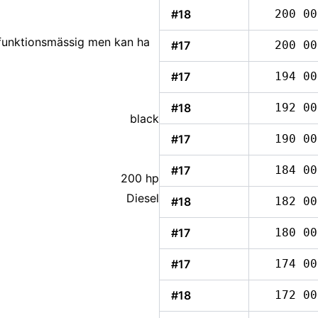
#18
200 00
 funktionsmässig men kan ha
#17
200 00
#17
194 00
#18
192 00
black
#17
190 00
#17
184 00
200 hp
Diesel
#18
182 00
#17
180 00
#17
174 00
#18
172 00