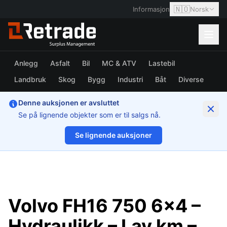
🇳🇴
Informasjon
Norsk
Anlegg
Asfalt
Bil
MC & ATV
Lastebil
Landbruk
Skog
Bygg
Industri
Båt
Diverse
Denne auksjonen er avsluttet
Se på lignende objekter som er til salgs nå.
Se lignende auksjoner
1/25
Volvo FH16 750 6x4 –
Hydraulikk – Lav km –