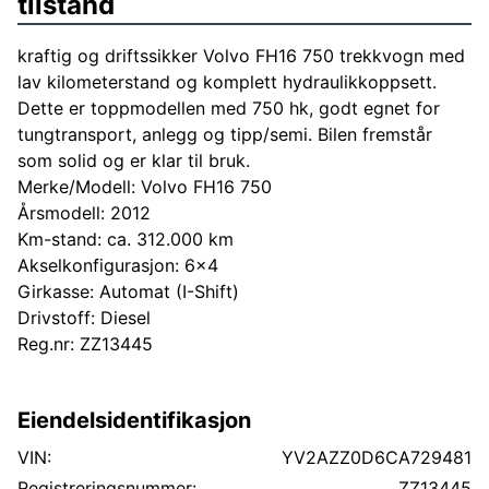
tilstand
kraftig og driftssikker Volvo FH16 750 trekkvogn med
lav kilometerstand og komplett hydraulikkoppsett.
Dette er toppmodellen med 750 hk, godt egnet for
tungtransport, anlegg og tipp/semi. Bilen fremstår
som solid og er klar til bruk.
Merke/Modell: Volvo FH16 750
Årsmodell: 2012
Km-stand: ca. 312.000 km
Akselkonfigurasjon: 6x4
Girkasse: Automat (I-Shift)
Drivstoff: Diesel
Reg.nr: ZZ13445
⸻
⚙️ Hydraulikk / Oppsett
Eiendelsidentifikasjon
Komplett hydraulikkopplegg bak
Flere hydraulikkuttak (trykk/retur)
VIN:
YV2AZZ0D6CA729481
Luftkoblinger for henger
Registreringsnummer:
ZZ13445