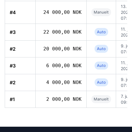
13. jul
#4
24 000,00 NOK
Manuelt
2026,
07:20
11. juli
#3
22 000,00 NOK
Auto
2026,
9. jul
#2
20 000,00 NOK
Auto
07:0
11. juli
#3
6 000,00 NOK
Auto
2026,
9. jul
#2
4 000,00 NOK
Auto
07:0
7. jul
#1
2 000,00 NOK
Manuelt
09:18