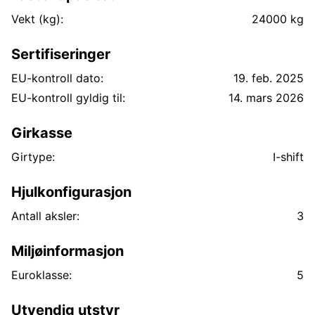
L-jern bak vil bli byttet før levering
Vekt (kg):
24000 kg
Sertifiseringer
EU-kontroll dato:
19. feb. 2025
EU-kontroll gyldig til:
14. mars 2026
Girkasse
Girtype:
I-shift
Hjulkonfigurasjon
Antall aksler:
3
Miljøinformasjon
Euroklasse:
5
Utvendig utstyr