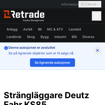
🇳🇴
Informasjon
Norsk
Anlegg
Asfalt
Bil
MC & ATV
Lastebil
Landbruk
Skog
Bygg
Industri
Båt
Diverse
Denne auksjonen er avsluttet
Se på lignende objekter som er til salgs nå.
Se lignende auksjoner
1/6
Strängläggare Deutz
Fahr KS85