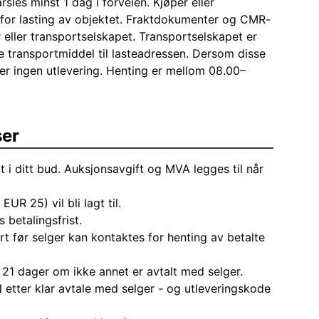
sles minst 1 dag i forveien. Kjøper eller
for lasting av objektet. Fraktdokumenter og CMR-
eller transportselskapet. Transportselskapet er
pe transportmiddel til lasteadressen. Dersom disse
jer ingen utlevering. Henting er mellom 08.00–
ser
t i ditt bud. Auksjonsavgift og MVA legges til når
EUR 25) vil bli lagt til.
 betalingsfrist.
rt før selger kan kontaktes for henting av betalte
 21 dager om ikke annet er avtalt med selger.
 etter klar avtale med selger - og utleveringskode