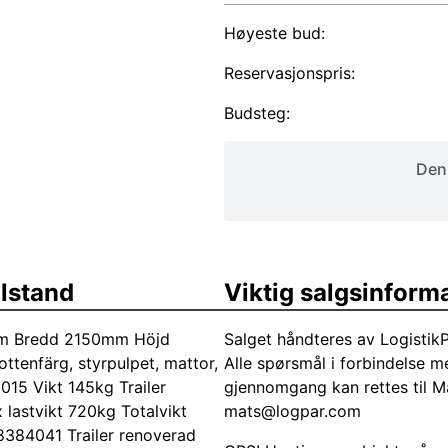
Høyeste bud:
Reservasjonspris:
Budsteg:
Denn
ilstand
Viktig salgsinform
mm Bredd 2150mm Höjd
Salget håndteres av Logistik
tenfärg, styrpulpet, mattor,
Alle spørsmål i forbindelse 
015 Vikt 145kg Trailer
gjennomgang kan rettes til M
 lastvikt 720kg Totalvikt
mats@logpar.com
84041 Trailer renoverad