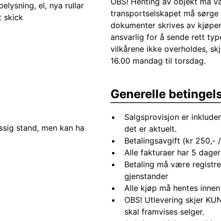
OBS! Henting av objekt må var
elysning, el, nya rullar
transportselskapet må sørge 
t skick
dokumenter skrives av kjøper 
ansvarlig for å sende rett ty
vilkårene ikke overholdes, sk
16.00 mandag til torsdag.
Generelle betingel
Salgsprovisjon er inkluder
ssig stand, men kan ha
det er aktuelt.
Betalingsavgift (kr 250,- / 
Alle fakturaer har 5 dagers
Betaling må være registre
gjenstander
Alle kjøp må hentes innen
OBS! Utlevering skjer KUN
skal framvises selger.