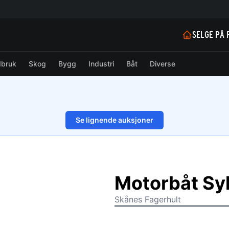
SELGE PÅ 
dbruk
Skog
Bygg
Industri
Båt
Diverse
Se lignende auksjoner
1/30
Motorbåt Syl
Skånes Fagerhult