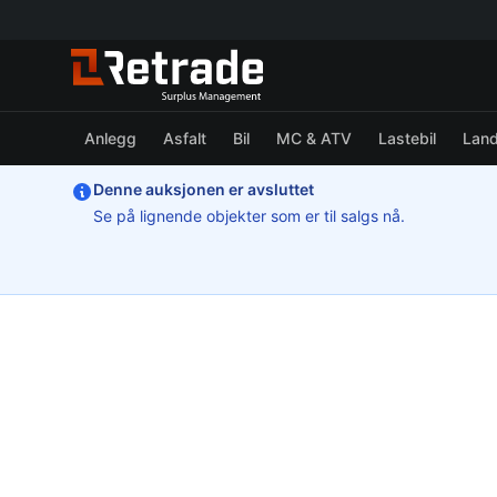
Anlegg
Asfalt
Bil
MC & ATV
Lastebil
Lan
Denne auksjonen er avsluttet
Se på lignende objekter som er til salgs nå.