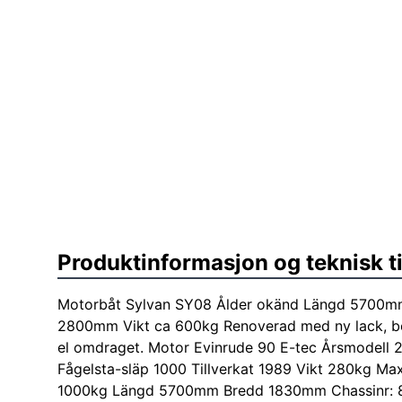
Produktinformasjon og teknisk t
Motorbåt Sylvan SY08 Ålder okänd Längd 5700
2800mm Vikt ca 600kg Renoverad med ny lack, bot
el omdraget. Motor Evinrude 90 E-tec Årsmodell 2
Fågelsta-släp 1000 Tillverkat 1989 Vikt 280kg Max
1000kg Längd 5700mm Bredd 1830mm Chassinr: 83