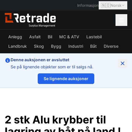
🇳🇴
Informasjon
Norsk
Anlegg
Asfalt
Bil
MC & ATV
Lastebil
Landbruk
Skog
Bygg
Industri
Båt
Diverse
Denne auksjonen er avsluttet
Se på lignende objekter som er til salgs nå.
Se lignende auksjoner
1/5
2 stk Alu krybber til
lagring av båt på land !