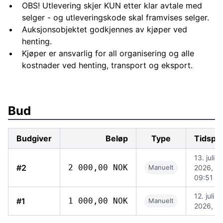
OBS! Utlevering skjer KUN etter klar avtale med
selger - og utleveringskode skal framvises selger.
Auksjonsobjektet godkjennes av kjøper ved
henting.
Kjøper er ansvarlig for all organisering og alle
kostnader ved henting, transport og eksport.
Bud
Budgiver
Beløp
Type
Tidspu
13. juli
#2
2 000,00 NOK
Manuelt
2026,
09:51
12. juli
#1
1 000,00 NOK
Manuelt
2026, 10