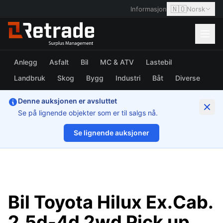
🇳🇴
Informasjon
Norsk
Anlegg
Asfalt
Bil
MC & ATV
Lastebil
Landbruk
Skog
Bygg
Industri
Båt
Diverse
Denne auksjonen er avsluttet
Se på lignende objekter som er til salgs nå.
Se lignende auksjoner
1/41
Bil Toyota Hilux Ex.Cab.
2,5d-4d 2wd Pick up.