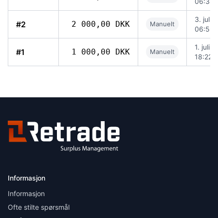
06:34
3. juli 
#2
2 000,00 DKK
Manuelt
06:59
1. juli 
#1
1 000,00 DKK
Manuelt
18:22
Informasjon
Informasjon
Ofte stilte spørsmål