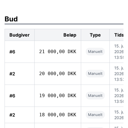
Bud
Budgiver
Beløp
Type
Tidsp
15. juli
#6
21 000,00 DKK
Manuelt
2026,
13:59
15. juli
#2
20 000,00 DKK
Manuelt
2026,
13:53
15. juli
#6
19 000,00 DKK
Manuelt
2026,
13:50
15. juli
#2
18 000,00 DKK
Manuelt
2026, 