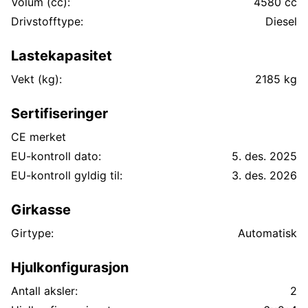
Volum (cc):
4580 cc
Drivstofftype:
Diesel
Lastekapasitet
Vekt (kg):
2185 kg
Sertifiseringer
CE merket
EU-kontroll dato:
5. des. 2025
EU-kontroll gyldig til:
3. des. 2026
Girkasse
Girtype:
Automatisk
Hjulkonfigurasjon
Antall aksler:
2