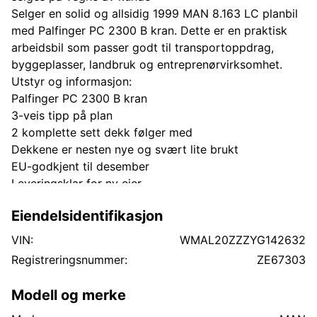
Selger en solid og allsidig 1999 MAN 8.163 LC planbil
med Palfinger PC 2300 B kran. Dette er en praktisk
arbeidsbil som passer godt til transportoppdrag,
byggeplasser, landbruk og entreprenørvirksomhet.
Utstyr og informasjon:
Palfinger PC 2300 B kran
3-veis tipp på plan
2 komplette sett dekk følger med
Dekkene er nesten nye og svært lite brukt
EU-godkjent til desember
Leveringsklar for ny eier
Bilen er bemerkelsesverdig godt bevart for alderen og
Eiendelsidentifikasjon
er så å si fri for rust. Dette skyldes at den har gått
mesteparten av sitt liv i Nord-Norge, hvor den i liten
VIN:
WMAL20ZZZYG142632
grad har vært utsatt for salting og de
Registreringsnummer:
ZE67303
rustutfordringene man ofte ser på tilsvarende kjøretøy.
Kombinasjonen av kran og 3-veis tipp gjør dette til en
Modell og merke
svært fleksibel arbeidsbil med mange bruksområder.