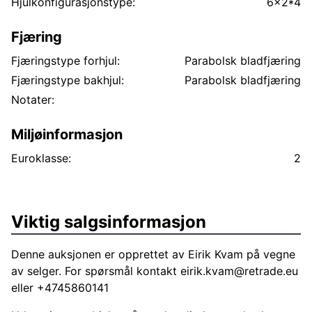
Hjulkonfigurasjonstype:
6x2*4
Fjæring
Fjæringstype forhjul:
Parabolsk bladfjæring
Fjæringstype bakhjul:
Parabolsk bladfjæring
Notater:
Miljøinformasjon
Euroklasse:
2
Viktig salgsinformasjon
Denne auksjonen er opprettet av Eirik Kvam på vegne
av selger. For spørsmål kontakt
eirik.kvam@retrade.eu
eller +4745860141