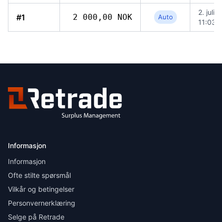
2. juli 
#1
2 000,00 NOK
Auto
11:03
Informasjon
Informasjon
Ofte stilte spørsmål
Vilkår og betingelser
Personvernerklæring
Selge på Retrade