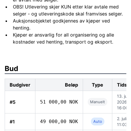
OBS! Utlevering skjer KUN etter klar avtale med
selger - og utleveringskode skal framvises selger.
Auksjonsobjektet godkjennes av kjøper ved
henting.
Kjøper er ansvarlig for all organisering og alle
kostnader ved henting, transport og eksport.
Bud
Budgiver
Beløp
Type
Tidsp
13. juli
#5
51 000,00 NOK
Manuelt
2026,
16:00
2. juli 
#1
49 000,00 NOK
Auto
11:03