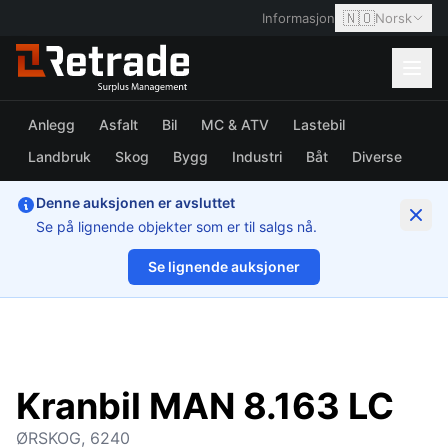
🇳🇴
Informasjon
Norsk
Anlegg
Asfalt
Bil
MC & ATV
Lastebil
Landbruk
Skog
Bygg
Industri
Båt
Diverse
Denne auksjonen er avsluttet
Se på lignende objekter som er til salgs nå.
Se lignende auksjoner
1/16
Kranbil MAN 8.163 LC
ØRSKOG, 6240