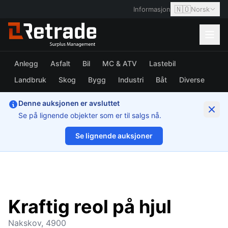
🇳🇴
Informasjon
Norsk
Anlegg
Asfalt
Bil
MC & ATV
Lastebil
Landbruk
Skog
Bygg
Industri
Båt
Diverse
Denne auksjonen er avsluttet
Se på lignende objekter som er til salgs nå.
Se lignende auksjoner
1/7
Kraftig reol på hjul
Nakskov, 4900