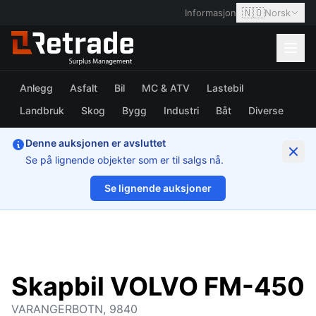
🇳🇴
Informasjon
Norsk
Anlegg
Asfalt
Bil
MC & ATV
Lastebil
Landbruk
Skog
Bygg
Industri
Båt
Diverse
Denne auksjonen er avsluttet
Se på lignende objekter som er til salgs nå.
Se lignende auksjoner
1/13
Skapbil VOLVO FM-450
VARANGERBOTN, 9840