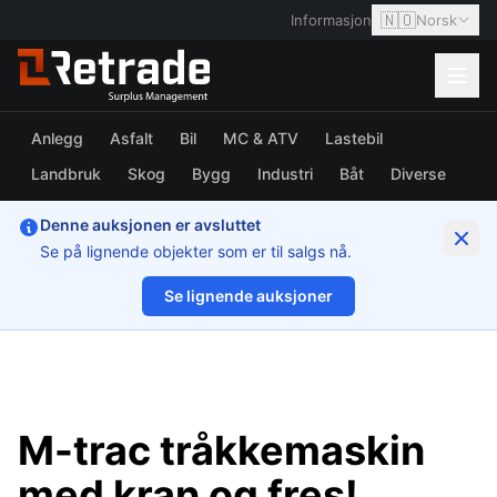
🇳🇴
Informasjon
Norsk
Anlegg
Asfalt
Bil
MC & ATV
Lastebil
Landbruk
Skog
Bygg
Industri
Båt
Diverse
Denne auksjonen er avsluttet
Se på lignende objekter som er til salgs nå.
Se lignende auksjoner
1/36
M-trac tråkkemaskin
med kran og fres!