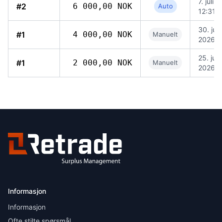
7. juli 
#2
6 000,00 NOK
Auto
12:31
30. juni
#1
4 000,00 NOK
Manuelt
2026, 
25. juni
#1
2 000,00 NOK
Manuelt
2026, 
Informasjon
Informasjon
Ofte stilte spørsmål