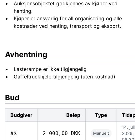
Auksjonsobjektet godkjennes av kjøper ved
henting.
Kjøper er ansvarlig for all organisering og alle
kostnader ved henting, transport og eksport.
Avhentning
Lasterampe er ikke tilgjengelig
Gaffeltruckhjelp tilgjengelig (uten kostnad)
Bud
Budgiver
Beløp
Type
Tidspu
14. juli
#3
2 000,00 DKK
Manuelt
2026,
08:30