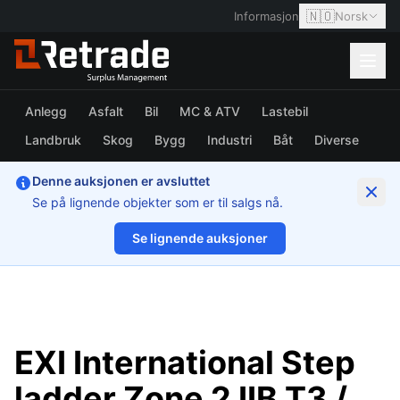
🇳🇴
Informasjon
Norsk
Anlegg
Asfalt
Bil
MC & ATV
Lastebil
Landbruk
Skog
Bygg
Industri
Båt
Diverse
Denne auksjonen er avsluttet
Se på lignende objekter som er til salgs nå.
Se lignende auksjoner
1/19
EXI International Step
ladder Zone 2 IIB T3 /