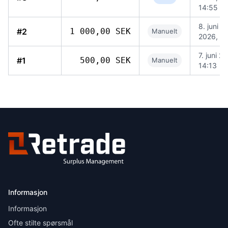
14:55
8. juni
#2
1 000,00 SEK
Manuelt
2026, 10
7. juni 2
#1
500,00 SEK
Manuelt
14:13
Informasjon
Informasjon
Ofte stilte spørsmål