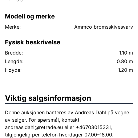
Modell og merke
Merke:
Ammco bromsskivesvarv
Fysisk beskrivelse
Bredde:
1.10 m
Lengde:
0.80 m
Høyde:
1.20 m
Viktig salgsinformasjon
Denne auksjonen hanteres av Andreas Dahl på vegne
av selger. For spørsmål, kontakt
andreas.dahl@retrade.eu
eller +46703015331,
tilgjengelig per telefon hverdager 07.00–18.00.