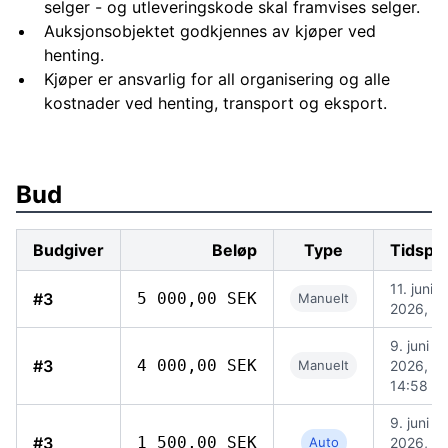
selger - og utleveringskode skal framvises selger.
Auksjonsobjektet godkjennes av kjøper ved
henting.
Kjøper er ansvarlig for all organisering og alle
kostnader ved henting, transport og eksport.
Bud
Budgiver
Beløp
Type
Tidspu
11. juni
#3
5 000,00 SEK
Manuelt
2026, 13
9. juni
#3
4 000,00 SEK
Manuelt
2026,
14:58
9. juni
#3
1 500,00 SEK
Auto
2026,