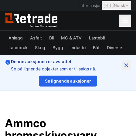
🇳🇴
Informasjon
Norsk
Anlegg
Asfalt
Bil
MC & ATV
Lastebil
Landbruk
Skog
Bygg
Industri
Båt
Diverse
Denne auksjonen er avsluttet
Se på lignende objekter som er til salgs nå.
Se lignende auksjoner
1/10
Ammco
bromsskivesvarv