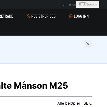
🇳🇴
Informasjon
Norsk
RETRADE
REGISTRER DEG
LOGG INN
Malte Månson M25
Alle beløp er i SEK.