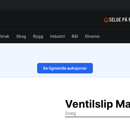
SELGE PÅ 
dbruk
Skog
Bygg
Industri
Båt
Diverse
Se lignende auksjoner
1/10
Ventilslip 
Sveg