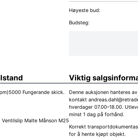
Høyeste bud:
Budsteg:
ilstand
Viktig salgsinform
(Rpm)5000 Fungerande skick.
Denne auksjonen hanteres av 
kontakt
andreas.dahl@retrad
hverdager 07.00–18.00. Utlev
minst 1 dag på forhånd.
Ventilslip Malte Månson M25
Korrekt transportdokumentasj
for å hente kjøpt objekt.