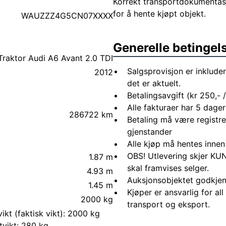
Korrekt transportdokumentasj
for å hente kjøpt objekt.
WAUZZZ4G5CN07XXXX
Generelle betingel
Traktor Audi A6 Avant 2.0 TDI
Salgsprovisjon er inkluder
2012
det er aktuelt.
Betalingsavgift (kr 250,- / 
Alle fakturaer har 5 dagers
286722 km
Betaling må være registre
gjenstander
Alle kjøp må hentes innen
OBS! Utlevering skjer KUN
1.87 m
skal framvises selger.
4.93 m
Auksjonsobjektet godkjen
1.45 m
Kjøper er ansvarlig for al
2000 kg
transport og eksport.
ikt (faktisk vikt): 2000 kg
tvikt: 280 kg