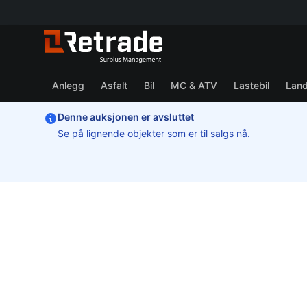
Anlegg
Asfalt
Bil
MC & ATV
Lastebil
Lan
Denne auksjonen er avsluttet
Se på lignende objekter som er til salgs nå.