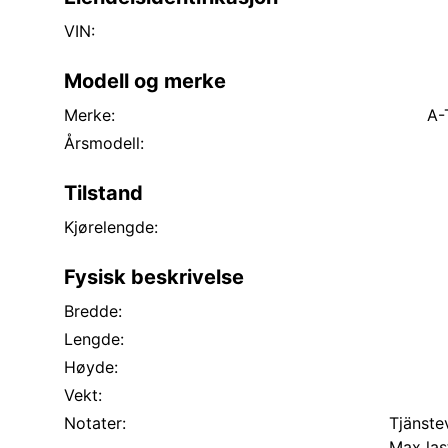
VIN:
Modell og merke
Merke:
A-
Årsmodell:
Tilstand
Kjørelengde:
Fysisk beskrivelse
Bredde:
Lengde:
Høyde:
Vekt:
Notater:
Tjänstev
Max las