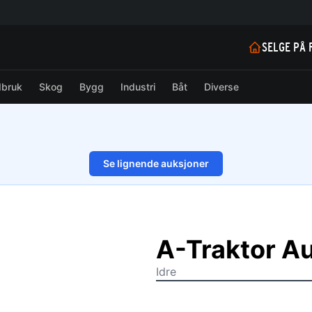
SELGE PÅ 
dbruk
Skog
Bygg
Industri
Båt
Diverse
Se lignende auksjoner
1/53
A-Traktor Au
Idre