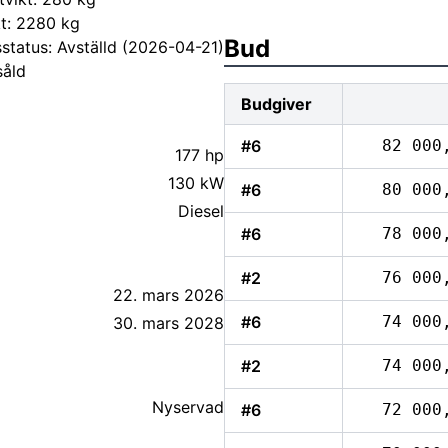
kt: 2280 kg
Bud
status: Avställd (2026-04-21)
såld
Budgiver
#6
82 000
177 hp
130 kW
#6
80 000
Diesel
#6
78 000
#2
76 000
22. mars 2026
#6
74 000
30. mars 2028
#2
74 000
#6
72 000