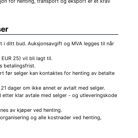
on for henting, transport og eksport er et krav
ser
t i ditt bud. Auksjonsavgift og MVA legges til når
EUR 25) vil bli lagt til.
 betalingsfrist.
rt før selger kan kontaktes for henting av betalte
 21 dager om ikke annet er avtalt med selger.
 etter klar avtale med selger - og utleveringskode
nes av kjøper ved henting.
l organisering og alle kostnader ved henting,