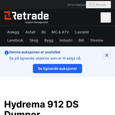
🇳🇴
Informasjon
Norsk
Anlegg
Asfalt
Bil
MC & ATV
Lastebil
Landbruk
Skog
Bygg
Industri
Båt
Diverse
Denne auksjonen er avsluttet
Se på lignende objekter som er til salgs nå.
Se lignende auksjoner
1/55
Hydrema 912 DS
Dumper