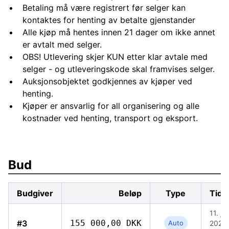
Betaling må være registrert før selger kan
kontaktes for henting av betalte gjenstander
Alle kjøp må hentes innen 21 dager om ikke annet
er avtalt med selger.
OBS! Utlevering skjer KUN etter klar avtale med
selger - og utleveringskode skal framvises selger.
Auksjonsobjektet godkjennes av kjøper ved
henting.
Kjøper er ansvarlig for all organisering og alle
kostnader ved henting, transport og eksport.
Bud
Budgiver
Beløp
Type
Tids
11. jun
#3
155 000,00 DKK
Auto
2026,