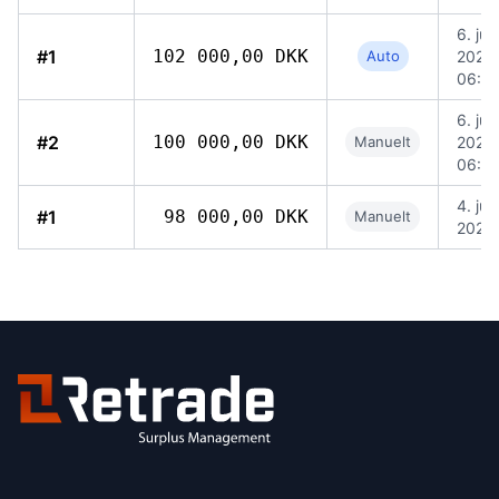
6. jun
#1
102 000,00 DKK
Auto
2026,
06:4
6. jun
#2
100 000,00 DKK
Manuelt
2026,
06:3
4. jun
#1
98 000,00 DKK
Manuelt
2026,