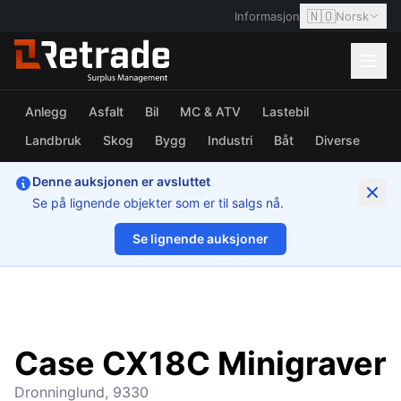
🇳🇴
Informasjon
Norsk
Anlegg
Asfalt
Bil
MC & ATV
Lastebil
Landbruk
Skog
Bygg
Industri
Båt
Diverse
Denne auksjonen er avsluttet
Se på lignende objekter som er til salgs nå.
Se lignende auksjoner
1/42
Case CX18C Minigraver
Dronninglund, 9330