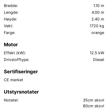
Bredde:
1.10 m
Lengde:
4.00 m
Høyde:
2.40 m
Vekt:
1720 kg
Farge:
orange
Motor
Effekt (kW):
12.5 kW
Drivstofftype:
Diesel
Sertifiseringer
CE merket
Utstyrsnotater
Notater:
35cm skovl
80cm skovl