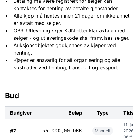
Betaling må være registrert før selger kan
kontaktes for henting av betalte gjenstander
Alle kjøp må hentes innen 21 dager om ikke annet
er avtalt med selger.
OBS! Utlevering skjer KUN etter klar avtale med
selger - og utleveringskode skal framvises selger.
Auksjonsobjektet godkjennes av kjøper ved
henting.
Kjøper er ansvarlig for all organisering og alle
kostnader ved henting, transport og eksport.
Bud
Budgiver
Beløp
Type
Tidsp
11. juni
#7
56 000,00 DKK
Manuelt
2026,
06:59