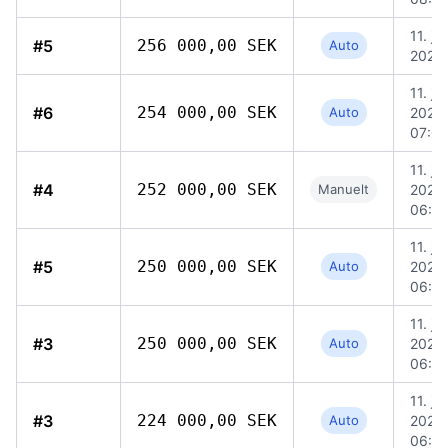
11. jun
#5
256 000,00 SEK
Auto
2026,
11. jun
#6
254 000,00 SEK
Auto
2026,
07:07
11. jun
#4
252 000,00 SEK
Manuelt
2026,
06:5
11. jun
#5
250 000,00 SEK
Auto
2026,
06:4
11. jun
#3
250 000,00 SEK
Auto
2026,
06:5
11. jun
#3
224 000,00 SEK
Auto
2026,
06:5