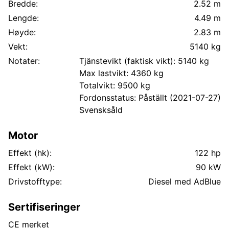
Bredde:
2.52 m
Lengde:
4.49 m
Høyde:
2.83 m
Vekt:
5140 kg
Notater:
Tjänstevikt (faktisk vikt): 5140 kg
Max lastvikt: 4360 kg
Totalvikt: 9500 kg
Fordonsstatus: Påställt (2021-07-27)
Svensksåld
Motor
Effekt (hk):
122 hp
Effekt (kW):
90 kW
Drivstofftype:
Diesel med AdBlue
Sertifiseringer
CE merket