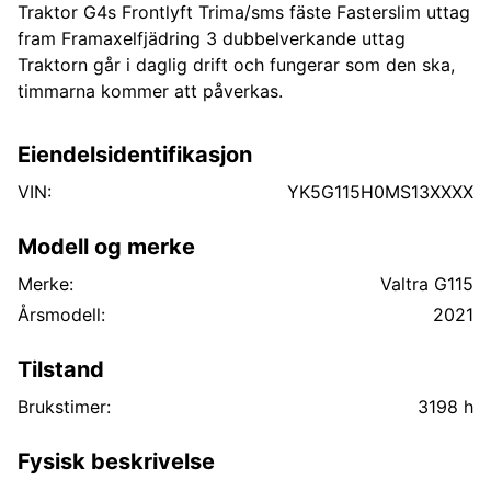
Traktor G4s Frontlyft Trima/sms fäste Fasterslim uttag
fram Framaxelfjädring 3 dubbelverkande uttag
Traktorn går i daglig drift och fungerar som den ska,
timmarna kommer att påverkas.
Eiendelsidentifikasjon
VIN:
YK5G115H0MS13XXXX
Modell og merke
Merke:
Valtra G115
Årsmodell:
2021
Tilstand
Brukstimer:
3198 h
Fysisk beskrivelse