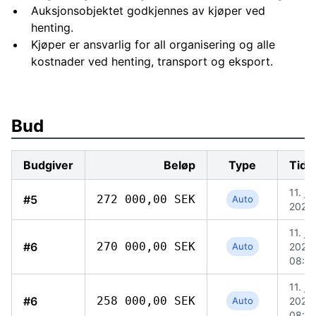
Auksjonsobjektet godkjennes av kjøper ved
henting.
Kjøper er ansvarlig for all organisering og alle
kostnader ved henting, transport og eksport.
Bud
Budgiver
Beløp
Type
Tids
11. jun
#5
272 000,00 SEK
Auto
2026,
11. jun
#6
270 000,00 SEK
Auto
2026,
08:0
11. jun
#6
258 000,00 SEK
Auto
2026,
08:0