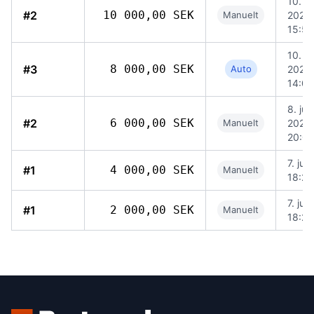
10. ju
#2
10 000,00 SEK
Manuelt
2026,
15:58
10. ju
#3
8 000,00 SEK
Auto
2026,
14:04
8. jun
#2
6 000,00 SEK
Manuelt
2026,
20:07
7. jun
#1
4 000,00 SEK
Manuelt
18:23
7. jun
#1
2 000,00 SEK
Manuelt
18:22