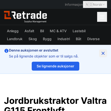
🇳🇴
Informasjon
Norsk
Anlegg
Asfalt
Bil
MC & ATV
Lastebil
Landbruk
Skog
Bygg
Industri
Båt
Diverse
Denne auksjonen er avsluttet
Se på lignende objekter som er til salgs nå.
Se lignende auksjoner
1/66
Jordbrukstraktor Valtra
G115 Frontlyft