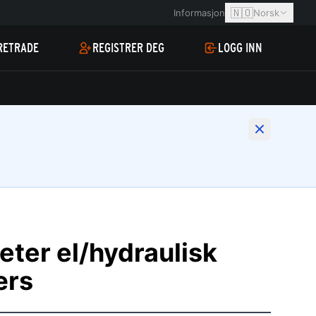
🇳🇴
Informasjon
Norsk
RETRADE
REGISTRER DEG
LOGG INN
ter el/hydraulisk
ærs