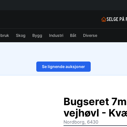
SELGE PÅ 
dbruk
Skog
Bygg
Industri
Båt
Diverse
Se lignende auksjoner
1/20
Bugseret 7me
vejhøvl - Kv
Nordborg, 6430