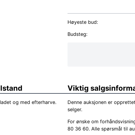
Høyeste bud:
Budsteg:
ilstand
Viktig salgsinform
bladet og med efterharve.
Denne auksjonen er opprette
selger.
For ønske om forhåndsvisnin
80 36 60. Alle spørsmål til au