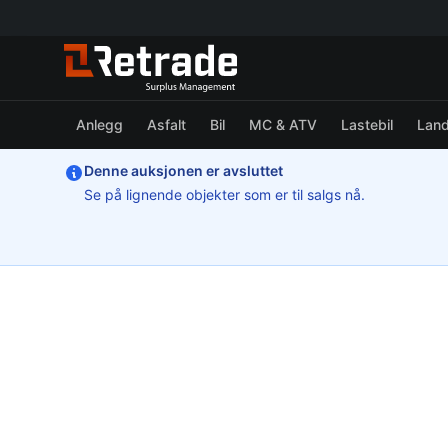
Anlegg
Asfalt
Bil
MC & ATV
Lastebil
Lan
Denne auksjonen er avsluttet
Se på lignende objekter som er til salgs nå.