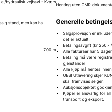
el/hydraulisk vejhøvl - Kværs
Henting uten CMR-dokumentasj
Generelle betingel
ssig stand, men kan ha
Salgsprovisjon er inkluder
det er aktuelt.
Betalingsavgift (kr 250,- / 
7.00 m
Alle fakturaer har 5 dagers
Betaling må være registre
gjenstander
Alle kjøp må hentes innen
OBS! Utlevering skjer KUN
skal framvises selger.
Auksjonsobjektet godkjen
Kjøper er ansvarlig for al
transport og eksport.