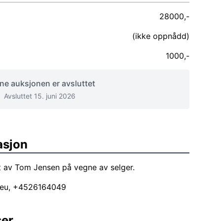
28000,-
(ikke oppnådd)
1000,-
e auksjonen er avsluttet
Avsluttet 15. juni 2026
asjon
t av Tom Jensen på vegne av selger.
.eu
, +4526164049
ser