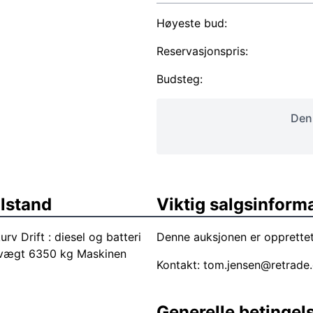
Høyeste bud:
Reservasjonspris:
Budsteg:
Denn
ilstand
Viktig salgsinform
v Drift : diesel og batteri
Denne auksjonen er opprette
 vægt 6350 kg Maskinen
Kontakt:
tom.jensen@retrade
Generelle betingel