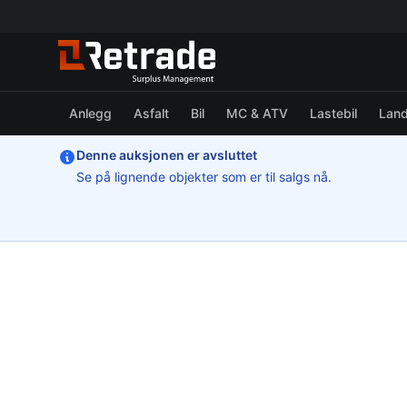
Anlegg
Asfalt
Bil
MC & ATV
Lastebil
Lan
Denne auksjonen er avsluttet
Se på lignende objekter som er til salgs nå.