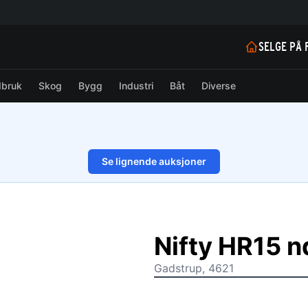
SELGE PÅ 
dbruk
Skog
Bygg
Industri
Båt
Diverse
Se lignende auksjoner
1/20
Nifty HR15 n
Gadstrup, 4621