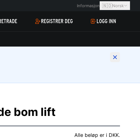
🇳🇴
Informasjon
Norsk
RETRADE
REGISTRER DEG
LOGG INN
de bom lift
Alle beløp er i DKK.