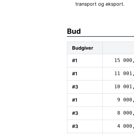
transport og eksport.
Bud
Budgiver
#1
15 000
#1
11 001
#3
10 001
#1
9 000
#3
8 000
#3
4 000