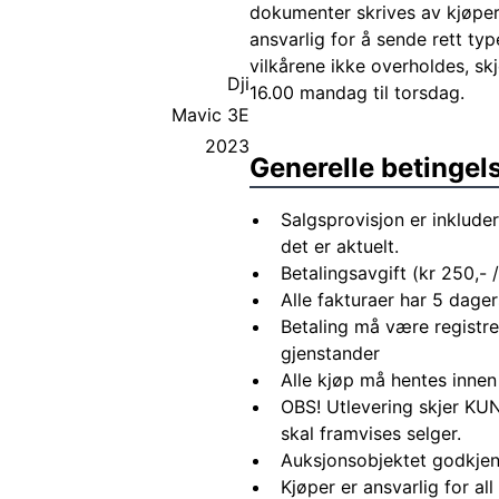
dokumenter skrives av kjøper 
ansvarlig for å sende rett ty
vilkårene ikke overholdes, sk
Dji
16.00 mandag til torsdag.
Mavic 3E
2023
Generelle betingel
Salgsprovisjon er inkluder
det er aktuelt.
Betalingsavgift (kr 250,- / 
Alle fakturaer har 5 dagers
Betaling må være registre
gjenstander
Alle kjøp må hentes innen
OBS! Utlevering skjer KUN
skal framvises selger.
Auksjonsobjektet godkjen
Kjøper er ansvarlig for al