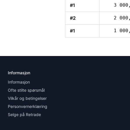
#1
3 000
#2
2 000
#1
1 000
Informasjon
Informasjon
Ofte stilte spørsmål
Vilkår og betingelser
Personvernerklæring
Selge på Retrade