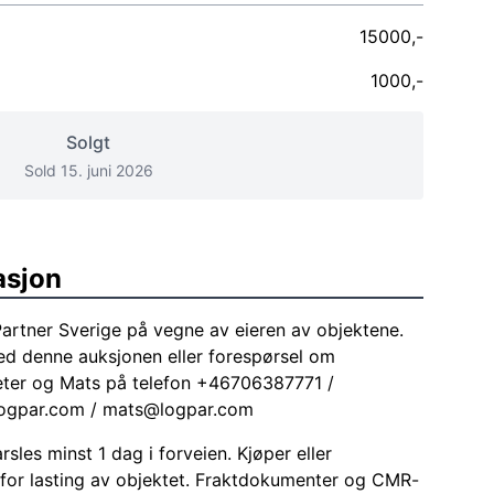
15000,-
1000,-
Solgt
Sold 15. juni 2026
asjon
Partner Sverige på vegne av eieren av objektene.
med denne auksjonen eller forespørsel om
eter og Mats på telefon +46706387771 /
ogpar.com
/
mats@logpar.com
sles minst 1 dag i forveien. Kjøper eller
for lasting av objektet. Fraktdokumenter og CMR-