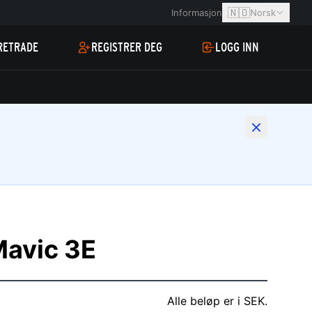
🇳🇴
Informasjon
Norsk
RETRADE
REGISTRER DEG
LOGG INN
Mavic 3E
Alle beløp er i SEK.