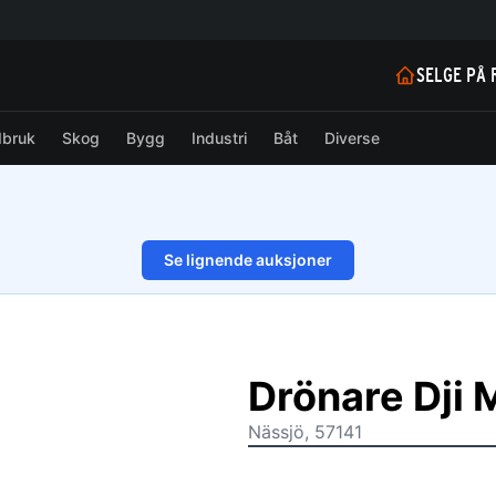
SELGE PÅ 
dbruk
Skog
Bygg
Industri
Båt
Diverse
Se lignende auksjoner
1/14
Drönare Dji 
Nässjö, 57141