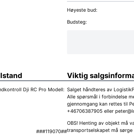
Høyeste bud:
Budsteg:
ilstand
Viktig salgsinform
kontroll Dji RC Pro Modell:
Salget håndteres av Logistik
Alle spørsmål i forbindelse 
gjennomgang kan rettes til P
+46706387905 eller
peter@l
OBS! Henting av objekt må var
transportselskapet må sørge 
###119070##