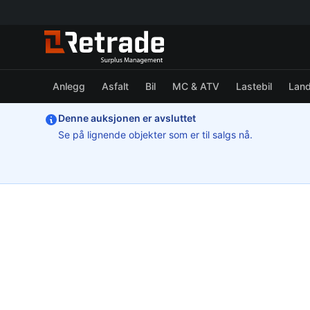
Anlegg
Asfalt
Bil
MC & ATV
Lastebil
Lan
Denne auksjonen er avsluttet
Se på lignende objekter som er til salgs nå.