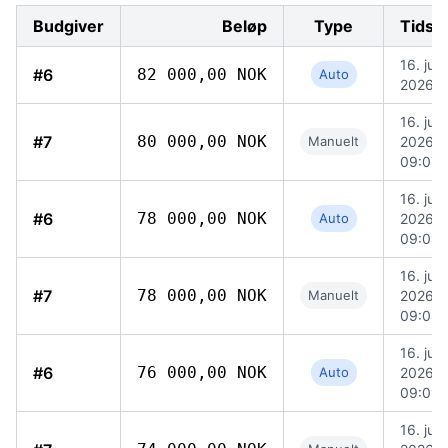
Budgiver
Beløp
Type
Tidsp
16. juni
#6
82 000,00 NOK
Auto
2026, 
16. juni
#7
80 000,00 NOK
Manuelt
2026,
09:07
16. juni
#6
78 000,00 NOK
Auto
2026,
09:01
16. juni
#7
78 000,00 NOK
Manuelt
2026,
09:04
16. juni
#6
76 000,00 NOK
Auto
2026,
09:01
16. juni