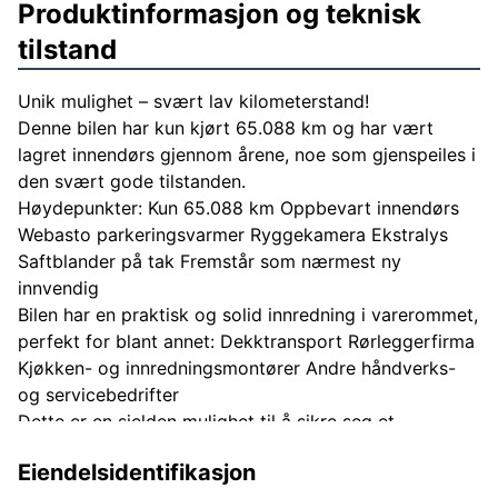
Produktinformasjon og teknisk
tilstand
Unik mulighet – svært lav kilometerstand!
Denne bilen har kun kjørt 65.088 km og har vært
lagret innendørs gjennom årene, noe som gjenspeiles i
den svært gode tilstanden.
Høydepunkter: Kun 65.088 km Oppbevart innendørs
Webasto parkeringsvarmer Ryggekamera Ekstralys
Saftblander på tak Fremstår som nærmest ny
innvendig
Bilen har en praktisk og solid innredning i varerommet,
perfekt for blant annet: Dekktransport Rørleggerfirma
Kjøkken- og innredningsmontører Andre håndverks-
og servicebedrifter
Dette er en sjelden mulighet til å sikre seg et
eksemplar med uvanlig lav kilometerstand og svært
Eiendelsidentifikasjon
god totaltilstand. Kanskje et av de fineste