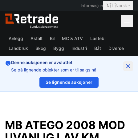
🇳🇴
Informasjon
Norsk
Anlegg
Asfalt
Bil
MC & ATV
Lastebil
Landbruk
Skog
Bygg
Industri
Båt
Diverse
Denne auksjonen er avsluttet
Se på lignende objekter som er til salgs nå.
Se lignende auksjoner
1/44
MB ATEGO 2008 MOD
UVANLIG LAV KM