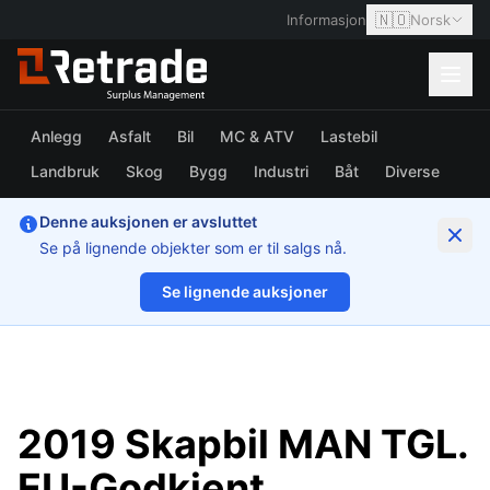
🇳🇴
Informasjon
Norsk
Anlegg
Asfalt
Bil
MC & ATV
Lastebil
Landbruk
Skog
Bygg
Industri
Båt
Diverse
Denne auksjonen er avsluttet
Se på lignende objekter som er til salgs nå.
Se lignende auksjoner
1/13
2019 Skapbil MAN TGL.
EU-Godkjent