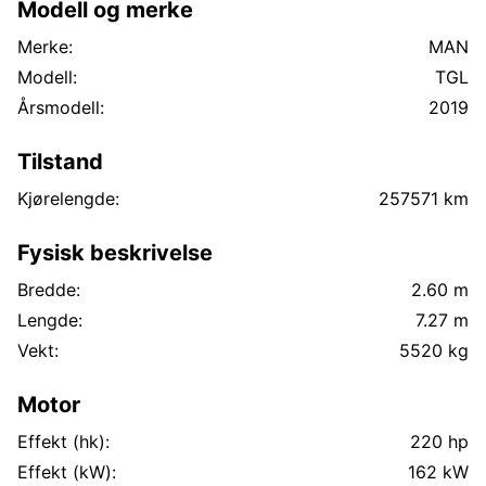
Modell og merke
Utstyr Diff. sperre Ekstralys Klimakontroll Komfortstol
Kupevarmer Luksusstol Navigasjon Radio/CD
Merke:
MAN
Spoilersett
Modell:
TGL
Årsmodell:
2019
Tilstand
Kjørelengde:
257571 km
Fysisk beskrivelse
Bredde:
2.60 m
Lengde:
7.27 m
Vekt:
5520 kg
Motor
Effekt (hk):
220 hp
Effekt (kW):
162 kW