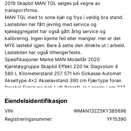
2019 Skapbil MAN TGL selges på vegne av
transportfirma.
MAN TGL med to sone kjøl og frys i veldig bra stand.
Lastebilen har fått jevnlig med service og
kjøeaggregatet har også gått årlig service og
kalibrering. Ingen kjente feil eller mangler. Her er det
MYE lastebil igjen. Bare å sette den direkte ut i arbeid.
Lastebilen har også tilhengerfeste.
Spesifikasjoner Merke MAN Modellår 2020
Kjøretøygruppe Skapbil Effekt 220 hk Slagvolum 4
580 L Kilometerstand 257 571 km Girkasse Automat
Akseltype 4x2 Akselavstand 390 cm Fjærtype foran
Parabel Fjærtype bak Luft Bakløft Ja Lengde i cm 727
cm Totalvekt 7 490 kg Nyttelast 1 895 kg Skaptype
Eiendelsidentifikasjon
Frys Antall palleplasser 15 Kjøretøyet står i Norge
Registreringsnummer YF15390 Chassis nr. (VIN)
VIN:
WMAN13ZZ5KY385696
WMAN13ZZ5KY385696
Registreringsnummer:
YF15390
gang registrert 13.05.2019 EU-godkjent Ja Sist EU-
godkjent 31.08.2025