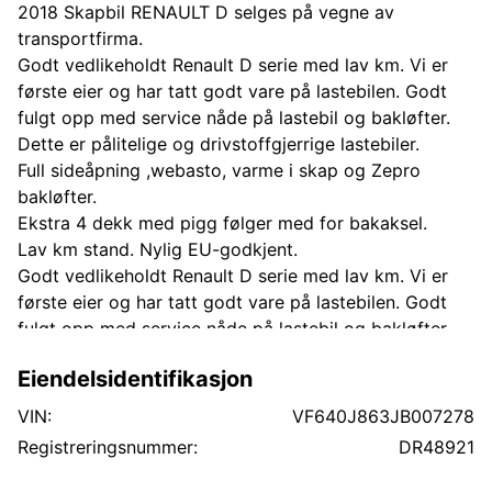
2018 Skapbil RENAULT D selges på vegne av
transportfirma.
Godt vedlikeholdt Renault D serie med lav km. Vi er
første eier og har tatt godt vare på lastebilen. Godt
fulgt opp med service nåde på lastebil og bakløfter.
Dette er pålitelige og drivstoffgjerrige lastebiler.
Full sideåpning ,webasto, varme i skap og Zepro
bakløfter.
Ekstra 4 dekk med pigg følger med for bakaksel.
Lav km stand. Nylig EU-godkjent.
Godt vedlikeholdt Renault D serie med lav km. Vi er
første eier og har tatt godt vare på lastebilen. Godt
fulgt opp med service nåde på lastebil og bakløfter.
Dette er pålitelige og drivstoffgjerrige lastebiler.
Eiendelsidentifikasjon
Full sideåpning ,webasto, varme i skap og Zepro
bakløfter.
VIN:
VF640J863JB007278
Ekstra 4 dekk med pigg følger med for bakaksel.
Registreringsnummer:
DR48921