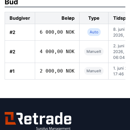
Bud
Budgiver
Beløp
Type
Tidspu
8. juni
#2
6 000,00 NOK
Auto
2026, 11
2. juni
#2
4 000,00 NOK
Manuelt
2026,
06:04
1. juni 2
#1
2 000,00 NOK
Manuelt
17:46