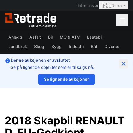
🇳🇴
Informasjon
Norsk
Anlegg
Asfalt
Bil
MC & ATV
Lastebil
Landbruk
Skog
Bygg
Industri
Båt
Diverse
Denne auksjonen er avsluttet
Se på lignende objekter som er til salgs nå.
Se lignende auksjoner
1/11
2018 Skapbil RENAULT
D. EU-Godkjent