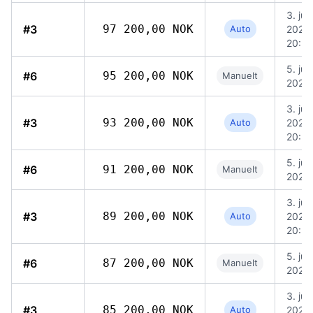
3. jun
#3
97 200,00 NOK
Auto
2026,
20:5
5. jun
#6
95 200,00 NOK
Manuelt
2026,
3. jun
#3
93 200,00 NOK
Auto
2026,
20:5
5. jun
#6
91 200,00 NOK
Manuelt
2026,
3. jun
#3
89 200,00 NOK
Auto
2026,
20:5
5. jun
#6
87 200,00 NOK
Manuelt
2026,
3. jun
#3
85 200,00 NOK
Auto
2026,