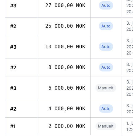
#3
27 000,00 NOK
Auto
2026,
20:5
3. jun
#2
25 000,00 NOK
Auto
2026,
3. jun
#3
10 000,00 NOK
Auto
2026,
20:5
3. jun
#2
8 000,00 NOK
Auto
2026,
3. jun
#3
6 000,00 NOK
Manuelt
2026,
20:52
3. jun
#2
4 000,00 NOK
Auto
2026,
1. jun
#1
2 000,00 NOK
Manuelt
12:46