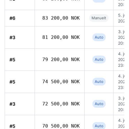
20:5
5. jun
#6
83 200,00 NOK
Manuelt
2026,
3. jun
#3
81 200,00 NOK
Auto
2026,
20:5
4. jun
#5
79 200,00 NOK
Auto
2026,
23:0
4. jun
#5
74 500,00 NOK
Auto
2026,
23:0
3. jun
#3
72 500,00 NOK
Auto
2026,
20:5
4. jun
#5
70 500,00 NOK
Auto
2026,