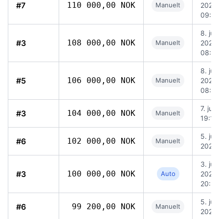
#7
110 000,00 NOK
Manuelt
2026,
09:0
8. jun
#3
108 000,00 NOK
Manuelt
2026,
08:4
8. jun
#5
106 000,00 NOK
Manuelt
2026,
08:27
7. jun
#3
104 000,00 NOK
Manuelt
19:16
5. jun
#6
102 000,00 NOK
Manuelt
2026,
3. jun
#3
100 000,00 NOK
Auto
2026,
20:5
5. jun
#6
99 200,00 NOK
Manuelt
2026,