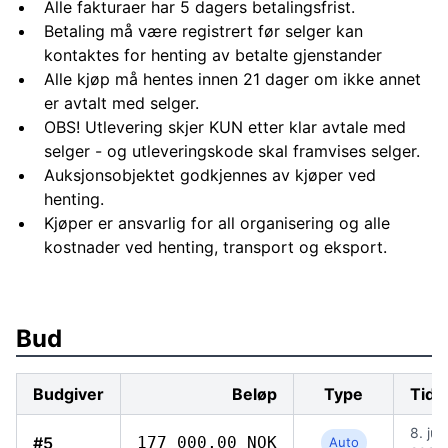
Alle fakturaer har 5 dagers betalingsfrist.
Betaling må være registrert før selger kan
kontaktes for henting av betalte gjenstander
Alle kjøp må hentes innen 21 dager om ikke annet
er avtalt med selger.
OBS! Utlevering skjer KUN etter klar avtale med
selger - og utleveringskode skal framvises selger.
Auksjonsobjektet godkjennes av kjøper ved
henting.
Kjøper er ansvarlig for all organisering og alle
kostnader ved henting, transport og eksport.
Bud
Budgiver
Beløp
Type
Tids
8. jun
#5
177 000,00 NOK
Auto