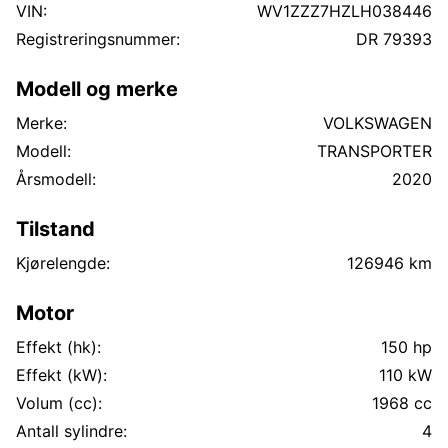
Tretthetsvarsling USB-C Vinterdekk på felg
VIN:
WV1ZZZ7HZLH038446
Registreringsnummer:
DR 79393
Modell og merke
Merke:
VOLKSWAGEN
Modell:
TRANSPORTER
Årsmodell:
2020
Tilstand
Kjørelengde:
126946 km
Motor
Effekt (hk):
150 hp
Effekt (kW):
110 kW
Volum (cc):
1968 cc
Antall sylindre:
4