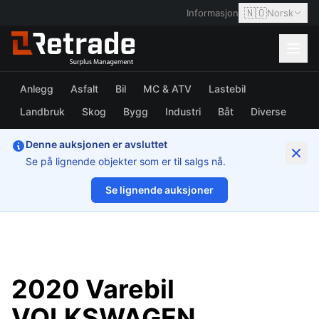
🇳🇴
Informasjon
Norsk
Anlegg
Asfalt
Bil
MC & ATV
Lastebil
Landbruk
Skog
Bygg
Industri
Båt
Diverse
Denne auksjonen er avsluttet
Se på lignende objekter som er til salgs nå.
Se lignende auksjoner
1/15
2020 Varebil
VOLKSWAGEN