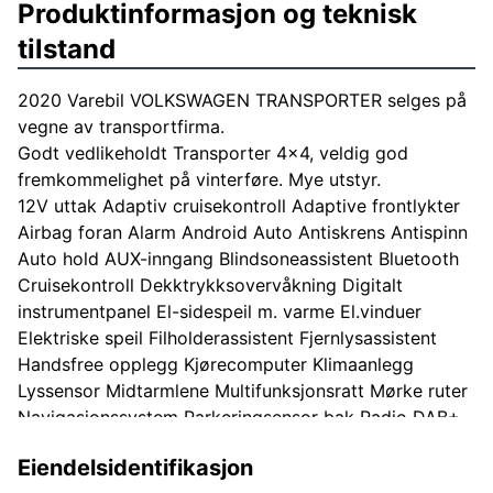
Produktinformasjon og teknisk
tilstand
2020 Varebil VOLKSWAGEN TRANSPORTER selges på
vegne av transportfirma.
Godt vedlikeholdt Transporter 4x4, veldig god
fremkommelighet på vinterføre. Mye utstyr.
12V uttak Adaptiv cruisekontroll Adaptive frontlykter
Airbag foran Alarm Android Auto Antiskrens Antispinn
Auto hold AUX-inngang Blindsoneassistent Bluetooth
Cruisekontroll Dekktrykksovervåkning Digitalt
instrumentpanel El-sidespeil m. varme El.vinduer
Elektriske speil Filholderassistent Fjernlysassistent
Handsfree opplegg Kjørecomputer Klimaanlegg
Lyssensor Midtarmlene Multifunksjonsratt Mørke ruter
Navigasjonssystem Parkeringsensor bak Radio DAB+
Regnsensor Sentrallås Servostyring Sideairbager
Eiendelsidentifikasjon
Skiltgjenkjenning Skinnratt Sommerdekk på felg