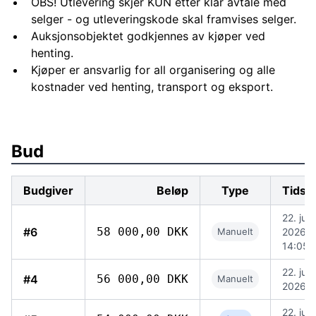
OBS! Utlevering skjer KUN etter klar avtale med
selger - og utleveringskode skal framvises selger.
Auksjonsobjektet godkjennes av kjøper ved
henting.
Kjøper er ansvarlig for all organisering og alle
kostnader ved henting, transport og eksport.
Bud
Budgiver
Beløp
Type
Tidsp
22. juni
#6
58 000,00 DKK
Manuelt
2026,
14:05
22. juni
#4
56 000,00 DKK
Manuelt
2026, 
22. juni