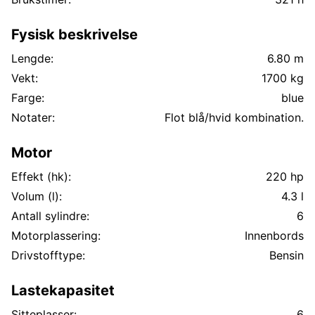
Fysisk beskrivelse
Lengde:
6.80 m
Vekt:
1700 kg
Farge:
blue
Notater:
Flot blå/hvid kombination.
Motor
Effekt (hk):
220 hp
Volum (l):
4.3 l
Antall sylindre:
6
Motorplassering:
Innenbords
Drivstofftype:
Bensin
Lastekapasitet
Sitteplasser:
6