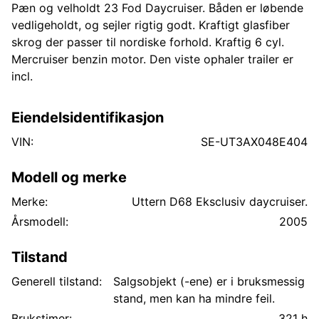
Pæn og velholdt 23 Fod Daycruiser. Båden er løbende
vedligeholdt, og sejler rigtig godt. Kraftigt glasfiber
skrog der passer til nordiske forhold. Kraftig 6 cyl.
Mercruiser benzin motor. Den viste ophaler trailer er
incl.
Eiendelsidentifikasjon
VIN:
SE-UT3AX048E404
Modell og merke
Merke:
Uttern D68 Eksclusiv daycruiser.
Årsmodell:
2005
Tilstand
Generell tilstand:
Salgsobjekt (-ene) er i bruksmessig
stand, men kan ha mindre feil.
Brukstimer:
321 h