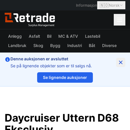
🇳🇴
Informasjon
Norsk
Anlegg
Asfalt
Bil
MC & ATV
Lastebil
Landbruk
Skog
Bygg
Industri
Båt
Diverse
Denne auksjonen er avsluttet
Se på lignende objekter som er til salgs nå.
Se lignende auksjoner
1/32
Daycruiser Uttern D68
Eksclusiv