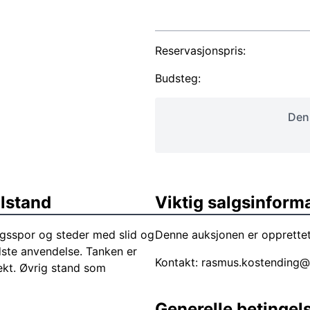
Reservasjonspris:
Budsteg:
Denn
ilstand
Viktig salgsinform
rugsspor og steder med slid og
Denne auksjonen er opprette
dste anvendelse. Tanken er
Kontakt:
rasmus.kostending@
ekt. Øvrig stand som
Generelle betingel