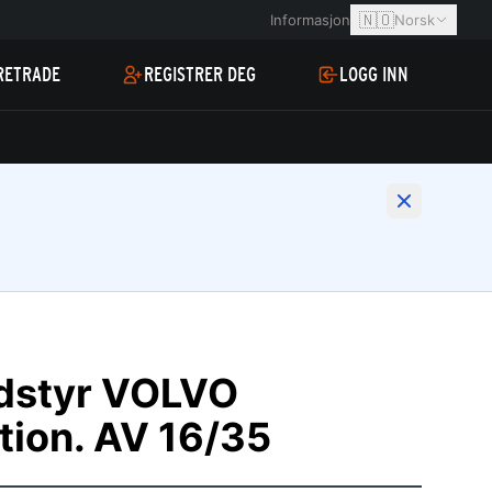
🇳🇴
Informasjon
Norsk
RETRADE
REGISTRER DEG
LOGG INN
dstyr VOLVO
tion. AV 16/35