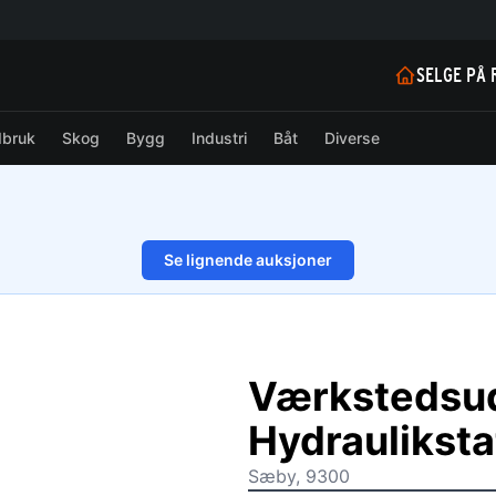
SELGE PÅ 
dbruk
Skog
Bygg
Industri
Båt
Diverse
Se lignende auksjoner
1/12
Værkstedsu
Hydrauliksta
Sæby, 9300