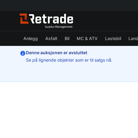
Anlegg
Asfalt
Bil
MC & ATV
Lastebil
Lan
Denne auksjonen er avsluttet
Se på lignende objekter som er til salgs nå.