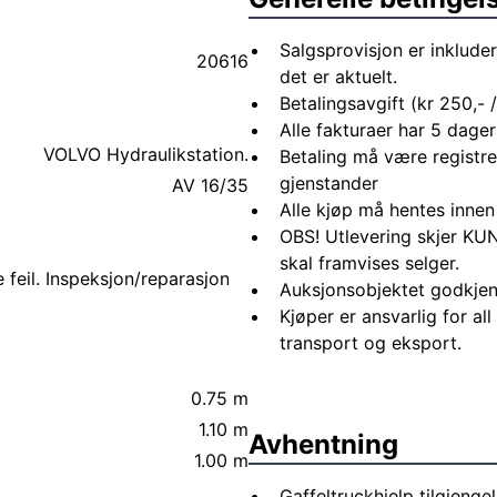
Salgsprovisjon er inkluder
20616
det er aktuelt.
Betalingsavgift (kr 250,- / 
Alle fakturaer har 5 dagers
VOLVO Hydraulikstation.
Betaling må være registre
gjenstander
AV 16/35
Alle kjøp må hentes innen
OBS! Utlevering skjer KUN
skal framvises selger.
 feil. Inspeksjon/reparasjon
Auksjonsobjektet godkjen
Kjøper er ansvarlig for al
transport og eksport.
0.75 m
1.10 m
Avhentning
1.00 m
Gaffeltruckhjelp tilgjenge