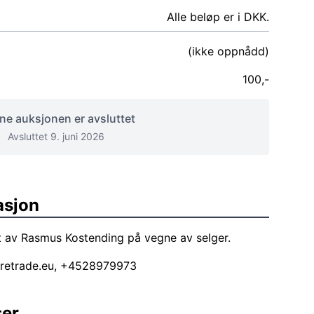
Alle beløp er i DKK.
(ikke oppnådd)
100,-
e auksjonen er avsluttet
Avsluttet 9. juni 2026
asjon
t av Rasmus Kostending på vegne av selger.
retrade.eu
, +4528979973
ser