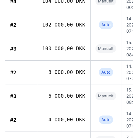
#4
104 000,00 DKK
Manuelt
2026,
00:2
14. ju
#2
102 000,00 DKK
Auto
2026,
07:3
15. ju
#3
100 000,00 DKK
Manuelt
2026,
08:15
14. ju
#2
8 000,00 DKK
Auto
2026,
07:3
15. ju
#3
6 000,00 DKK
Manuelt
2026,
08:15
14. ju
#2
4 000,00 DKK
Auto
2026,
07:3
7. jun