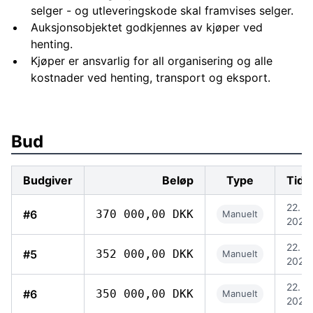
selger - og utleveringskode skal framvises selger.
Auksjonsobjektet godkjennes av kjøper ved
henting.
Kjøper er ansvarlig for all organisering og alle
kostnader ved henting, transport og eksport.
Bud
Budgiver
Beløp
Type
Tids
22. ju
#6
370 000,00 DKK
Manuelt
2026,
22. ju
#5
352 000,00 DKK
Manuelt
2026,
22. ju
#6
350 000,00 DKK
Manuelt
2026,