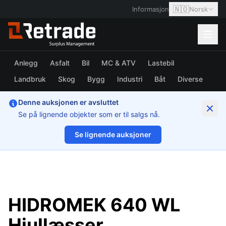
🇳🇴
Informasjon
Norsk
Anlegg
Asfalt
Bil
MC & ATV
Lastebil
Landbruk
Skog
Bygg
Industri
Båt
Diverse
Denne auksjonen er avsluttet
Se på lignende objekter som er til salgs nå.
Se lignende auksjoner
1/59
HIDROMEK 640 WL
Hjullæsser