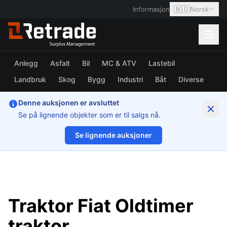
🇳🇴
Informasjon
Norsk
Anlegg
Asfalt
Bil
MC & ATV
Lastebil
Landbruk
Skog
Bygg
Industri
Båt
Diverse
Denne auksjonen er avsluttet
Se på lignende objekter som er til salgs nå.
Se lignende auksjoner
1/21
Traktor Fiat Oldtimer
traktor