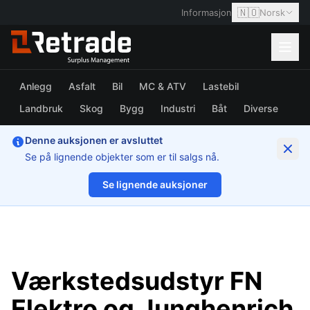
🇳🇴
Informasjon
Norsk
Anlegg
Asfalt
Bil
MC & ATV
Lastebil
Landbruk
Skog
Bygg
Industri
Båt
Diverse
Denne auksjonen er avsluttet
Se på lignende objekter som er til salgs nå.
Se lignende auksjoner
1/12
Værkstedsudstyr FN
Elektro og Junghenrich