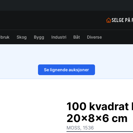
SELGE PÅ 
dbruk
Skog
Bygg
Industri
Båt
Diverse
Se lignende auksjoner
1/6
100 kvadrat 
20x8x6 cm
MOSS, 1536