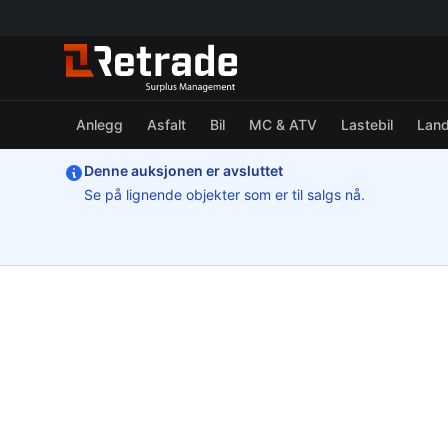
Anlegg
Asfalt
Bil
MC & ATV
Lastebil
Lan
Denne auksjonen er avsluttet
Se på lignende objekter som er til salgs nå.