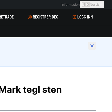
🇳🇴
Informasjon
Norsk
RETRADE
REGISTRER DEG
LOGG INN
Mark tegl sten