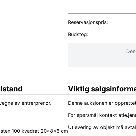
Reservasjonspris:
Budsteg:
Denn
ilstand
Viktig salgsinform
vegne av entrerprenør.
Denne auksjonen er opprettet
For spørsmål kontakt
atle.je
Utlevering av objekt må avta
 sten 100 kvadrat 20x8x6 cm