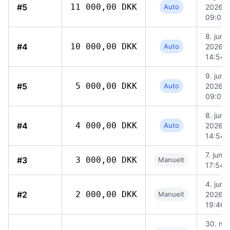
#5
11 000,00 DKK
Auto
2026,
09:06
8. juni
#4
10 000,00 DKK
Auto
2026,
14:54
9. juni
#5
5 000,00 DKK
Auto
2026,
09:06
8. juni
#4
4 000,00 DKK
Auto
2026,
14:54
7. juni 
#3
3 000,00 DKK
Manuelt
17:54
4. juni
#2
2 000,00 DKK
Manuelt
2026,
19:46
30. ma