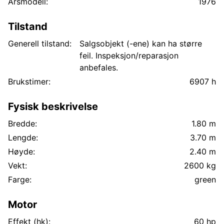
Årsmodell:
1976
Tilstand
Generell tilstand:
Salgsobjekt (-ene) kan ha større
feil. Inspeksjon/reparasjon
anbefales.
Brukstimer:
6907 h
Fysisk beskrivelse
Bredde:
1.80 m
Lengde:
3.70 m
Høyde:
2.40 m
Vekt:
2600 kg
Farge:
green
Motor
Effekt (hk):
60 hp