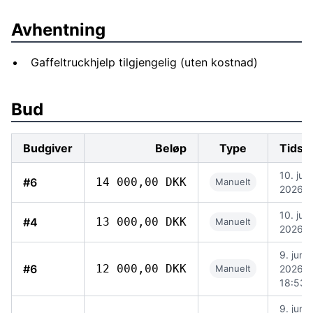
Avhentning
Gaffeltruckhjelp tilgjengelig (uten kostnad)
Bud
Budgiver
Beløp
Type
Tidsp
10. juni
#6
14 000,00 DKK
Manuelt
2026, 
10. juni
#4
13 000,00 DKK
Manuelt
2026, 
9. juni
#6
12 000,00 DKK
Manuelt
2026,
18:53
9. juni