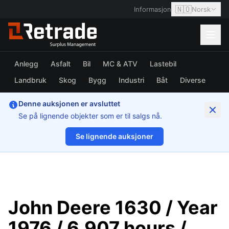
🇳🇴
Informasjon
Norsk
Anlegg
Asfalt
Bil
MC & ATV
Lastebil
Landbruk
Skog
Bygg
Industri
Båt
Diverse
Denne auksjonen er avsluttet
Se på lignende objekter som er til salgs nå.
Se lignende auksjoner
1/72
John Deere 1630 / Year
1976 / 6,907 hours /