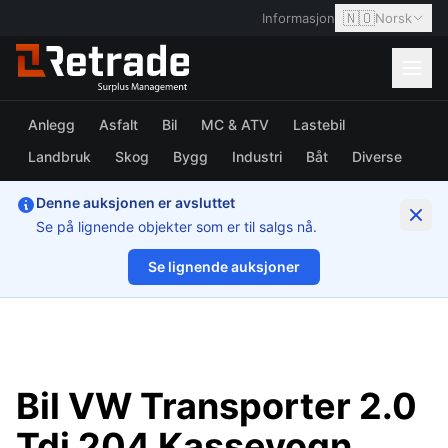
🇳🇴
Informasjon
Norsk
Anlegg
Asfalt
Bil
MC & ATV
Lastebil
Landbruk
Skog
Bygg
Industri
Båt
Diverse
Denne auksjonen er avsluttet
Se på lignende objekter som er til salgs nå.
Se lignende auksjoner
1/41
Bil VW Transporter 2.0
Tdi 204 Kassevogn