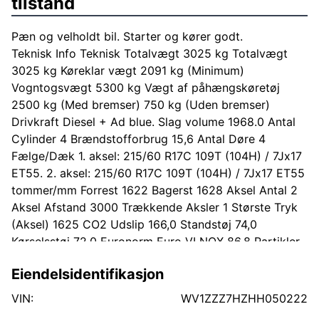
tilstand
Pæn og velholdt bil. Starter og kører godt.
Teknisk Info Teknisk Totalvægt 3025 kg Totalvægt
3025 kg Køreklar vægt 2091 kg (Minimum)
Vogntogsvægt 5300 kg Vægt af påhængskøretøj
2500 kg (Med bremser) 750 kg (Uden bremser)
Drivkraft Diesel + Ad blue. Slag volume 1968.0 Antal
Cylinder 4 Brændstofforbrug 15,6 Antal Døre 4
Fælge/Dæk 1. aksel: 215/60 R17C 109T (104H) / 7Jx17
ET55. 2. aksel: 215/60 R17C 109T (104H) / 7Jx17 ET55
tommer/mm Forrest 1622 Bagerst 1628 Aksel Antal 2
Aksel Afstand 3000 Trækkende Aksler 1 Største Tryk
(Aksel) 1625 CO2 Udslip 166,0 Standstøj 74,0
Kørselsstøj 72,0 Euronorm Euro VI NOX 86,8 Partikler
0,1 Udstyr Fjernbetjent centrallås, Fartpilot, Radio
Eiendelsidentifikasjon
"Composition Colour", Parkeringsvarmer, El-ruder og
el-spejle, Forberedelse for anhængertræk, Reservehjul,
VIN:
WV1ZZZ7HZHH050222
Højdejusterbart førersæde, Passagersæde med