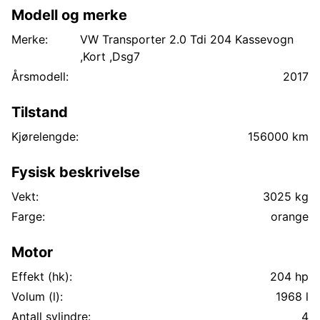
opbevaringsrum, Opvarmeligt førersæde, Armlæn på
Modell og merke
førersæde, Lændestøtte på førersæde, Ekstra nøgle,
Merke:
VW Transporter 2.0 Tdi 204 Kassevogn
Climatic, Dæktrykskontrolsystem, Bagklap med rude,
,Kort ,Dsg7
PW2 Parkeringsvarmer m. ur og fjernbetjening, ZE7
Multifunktionslæderrat, ZI7 Radio- og
Årsmodell:
2017
navigationssystem, Discover Media, 1D1
ANHÆNGERTRÆK, Z3X Letmetalfæl
Tilstand
Kjørelengde:
156000 km
Fysisk beskrivelse
Vekt:
3025 kg
Farge:
orange
Motor
Effekt (hk):
204 hp
Volum (l):
1968 l
Antall sylindre:
4