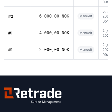
09:2
5. jun
#2
6 000,00 NOK
Manuelt
2026,
05:3
2. juni
#1
4 000,00 NOK
Manuelt
2026,
2. juni
#1
2 000,00 NOK
Manuelt
2026,
09:5