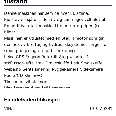
tilstand
Denne maskinen har service hver 500 time.
Kjørt av en sjåfør siden ny og ser meget velholdt ut.
En godt ivaretatt maskin. Lite bulker og riper. (se
bilder)
Maskinen er utrustet med en Steg 4 motor som gir
den nok av krefter, og hydraulikksystemet sørger for
smidig betjening og god samkjøring.
Leica GPS Engcon Rotortilt Steg 4 motor 1
stkPusseskuffe 1 stk Graveskuffe 1 stk Smalskuffe
Webasto Sentalsmøring Ryggekamera Sidekamera
Radio/CD Klima/AC
Timeantall vil øke noe.
Med forbehold om feil i annonsen
Eiendelsidentifikasjon
VIN:
TSGJ20281