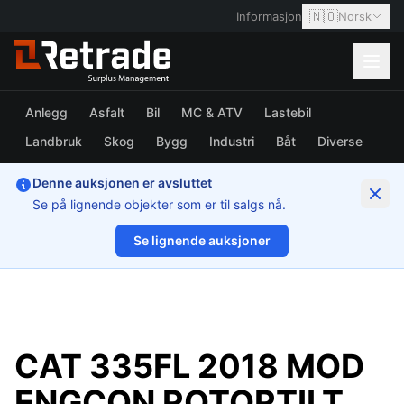
🇳🇴
Informasjon
Norsk
Anlegg
Asfalt
Bil
MC & ATV
Lastebil
Landbruk
Skog
Bygg
Industri
Båt
Diverse
Denne auksjonen er avsluttet
Se på lignende objekter som er til salgs nå.
Se lignende auksjoner
1/53
CAT 335FL 2018 MOD
ENGCON ROTORTILT