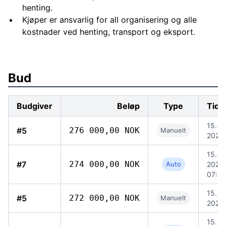
henting.
Kjøper er ansvarlig for all organisering og alle
kostnader ved henting, transport og eksport.
Bud
Budgiver
Beløp
Type
Tids
15. ju
#5
276 000,00 NOK
Manuelt
2026,
15. ju
#7
274 000,00 NOK
Auto
2026,
07:47
15. ju
#5
272 000,00 NOK
Manuelt
2026,
15. ju