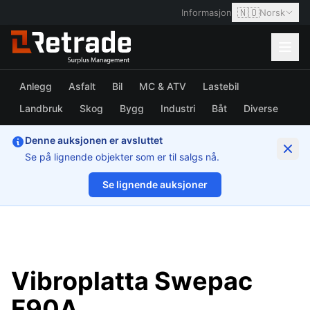
🇳🇴
Informasjon
Norsk
Anlegg
Asfalt
Bil
MC & ATV
Lastebil
Landbruk
Skog
Bygg
Industri
Båt
Diverse
Denne auksjonen er avsluttet
Se på lignende objekter som er til salgs nå.
Se lignende auksjoner
1/10
Vibroplatta Swepac
F90A