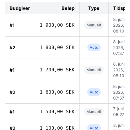
Budgiver
Beløp
Type
Tidspu
8. juni
#1
1 900,00 SEK
Manuelt
2026,
08:10
8. juni
#2
1 800,00 SEK
Auto
2026,
07:37
8. juni
#1
1 700,00 SEK
Manuelt
2026,
08:10
8. juni
#2
1 600,00 SEK
Auto
2026,
07:37
7. juni 2
#1
1 500,00 SEK
Manuelt
06:27
3. juni
#2
1 100,00 SEK
Auto