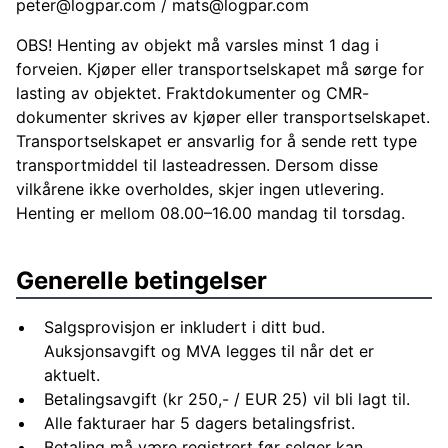
peter@logpar.com
/
mats@logpar.com
OBS! Henting av objekt må varsles minst 1 dag i
forveien. Kjøper eller transportselskapet må sørge for
lasting av objektet. Fraktdokumenter og CMR-
dokumenter skrives av kjøper eller transportselskapet.
Transportselskapet er ansvarlig for å sende rett type
transportmiddel til lasteadressen. Dersom disse
vilkårene ikke overholdes, skjer ingen utlevering.
Henting er mellom 08.00–16.00 mandag til torsdag.
Generelle betingelser
Salgsprovisjon er inkludert i ditt bud.
Auksjonsavgift og MVA legges til når det er
aktuelt.
Betalingsavgift (kr 250,- / EUR 25) vil bli lagt til.
Alle fakturaer har 5 dagers betalingsfrist.
Betaling må være registrert før selger kan