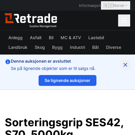
🇳🇴
Informasjon
Norsk
Anlegg
Asfalt
Bil
MC & ATV
Lastebil
Landbruk
Skog
Bygg
Industri
Båt
Diverse
Denne auksjonen er avsluttet
Se på lignende objekter som er til salgs nå.
Se lignende auksjoner
1/13
Sorteringsgrip SES42,
S70, 5000kg