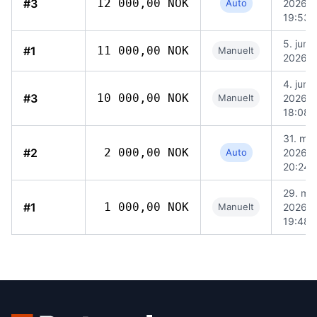
#3
12 000,00 NOK
Auto
2026,
19:53
5. juni
#1
11 000,00 NOK
Manuelt
2026, 
4. juni
#3
10 000,00 NOK
Manuelt
2026,
18:08
31. mai
#2
2 000,00 NOK
Auto
2026,
20:24
29. mai
#1
1 000,00 NOK
Manuelt
2026,
19:48