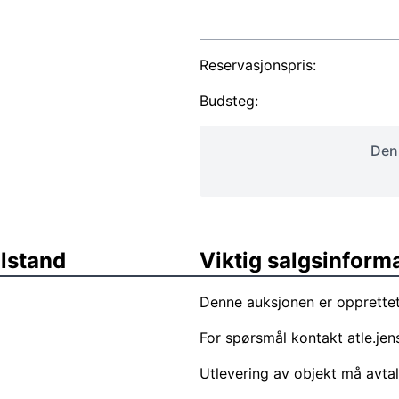
Reservasjonspris:
Budsteg:
Denn
ilstand
Viktig salgsinform
Denne auksjonen er opprettet
For spørsmål kontakt
atle.je
Utlevering av objekt må avta