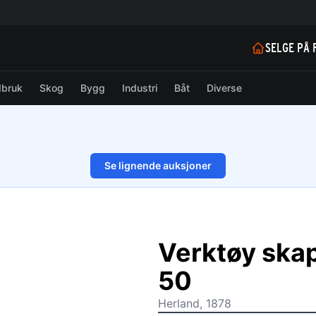
SELGE PÅ 
dbruk
Skog
Bygg
Industri
Båt
Diverse
Se lignende auksjoner
1/3
Verktøy ska
50
Herland, 1878