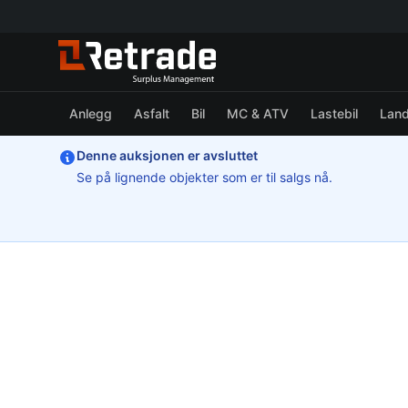
Anlegg
Asfalt
Bil
MC & ATV
Lastebil
Lan
Denne auksjonen er avsluttet
Se på lignende objekter som er til salgs nå.