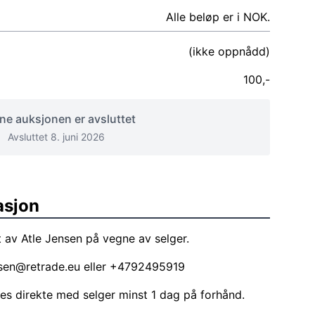
Alle beløp er i NOK.
(ikke oppnådd)
100,-
e auksjonen er avsluttet
Avsluttet 8. juni 2026
asjon
 av Atle Jensen på vegne av selger.
nsen@retrade.eu
eller +4792495919
les direkte med selger minst 1 dag på forhånd.