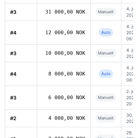
4. jun
#3
31 000,00 NOK
Manuelt
2026,
4. jun
#4
12 000,00 NOK
Auto
2026,
06:0
4. jun
#3
10 000,00 NOK
Manuelt
2026,
4. jun
#4
8 000,00 NOK
Auto
2026,
06:0
2. juni
#3
6 000,00 NOK
Manuelt
2026,
20:0
30. m
#2
4 000,00 NOK
Manuelt
2026,
29. m