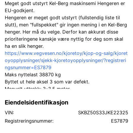
Meget godt utstyrt Kel-Berg maskinsemi Hengeren er
EU-godkjent.
Hengeren er meget godt utstyrt (fullstendig liste til
slutt), men "fullspekket" gir ingen mening i en Kel-Berg
henger. Her må du velge. Derfor kan akkurat disse
prioriteringene kanskje være nyttig for deg som skal
ha en slik henger.
https://www.vegvesen.no/kjoretoy/kjop-og-salg/kjoret
oyopplysninger/sjekk-kjoretoyopplysninger/?registreri
ngsnummer=ES7879
Maks nyttelast 38870 kg
Byttet ut hele aksel 3 som var defekt.
Manuelt uttrekk: 3–3,5 meter
Løft på aksel 1
Eiendelsidentifikasjon
Fjernstyring på kjøreramper og aksel 4
Hydraulikk aggregat på henger
VIN:
SKBZ50S33JKE22325
Passer trekkvogner med høy svingskive ca. (140 cm)
Registreringsnummer:
ES7879
Med forbehold om feil i annonsen.