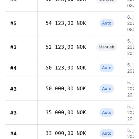
08:5
8. jun
#5
54 123,00 NOK
Auto
2026,
08:5
5. jun
#3
52 123,00 NOK
Manuelt
2026,
20:5
5. jun
#4
50 123,00 NOK
Auto
2026,
5. jun
#3
50 000,00 NOK
Auto
2026,
20:5
5. jun
#3
35 000,00 NOK
Auto
2026,
20:5
5. jun
#4
33 000,00 NOK
Auto
2026,