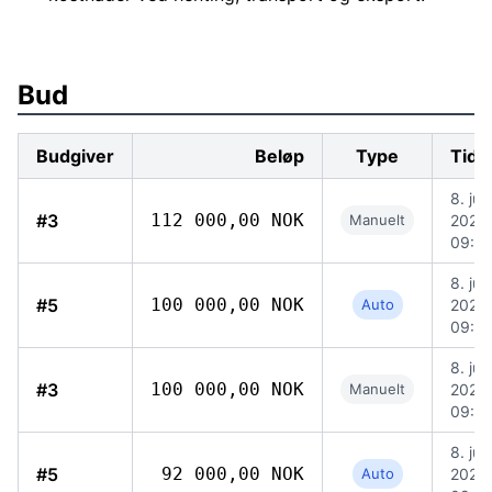
Bud
Budgiver
Beløp
Type
Tids
8. jun
#3
112 000,00 NOK
Manuelt
2026,
09:0
8. jun
#5
100 000,00 NOK
Auto
2026,
09:0
8. jun
#3
100 000,00 NOK
Manuelt
2026,
09:0
8. jun
#5
92 000,00 NOK
Auto
2026,