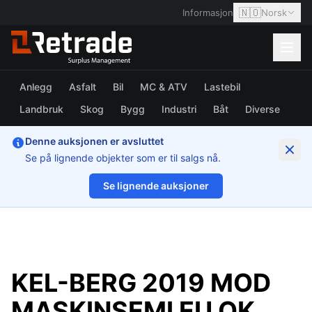
🇳🇴
Informasjon
Norsk
Anlegg
Asfalt
Bil
MC & ATV
Lastebil
Landbruk
Skog
Bygg
Industri
Båt
Diverse
Denne auksjonen er avsluttet
Se på lignende objekter som er til salgs nå.
Se lignende auksjoner
1/39
KEL-BERG 2019 MOD
MASKINSEMI EU OK