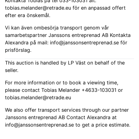
Kontakta Tobias på tel 033-103031 alt:
tobias.melander@retrade.eu
för en anpassad offert
efter era önskemål.
Vi kan även ombesörja transport genom vår
samarbetspartner Janssons entreprenad AB Kontakta
Alexandra på mail:
info@janssonsentreprenad.se
för
prisförslag.
This auction is handled by LP Väst on behalf of the
seller.
For more information or to book a viewing time,
please contact Tobias Melander +4633-103031 or
tobias.melander@retrade.eu
We also offer transport services through our partner
Janssons entreprenad AB Contact Alexandra at
info@janssonsentreprenad.se
to get a price estimate.