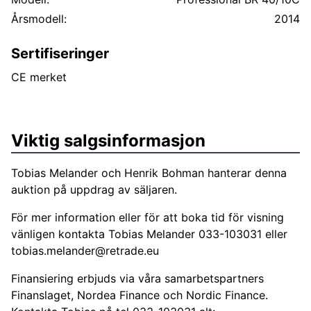
transport och förvaring
Årsmodell:
2014
Tekniska data: Arbetsbredd, borste 400 mm
Arbetsbredd, sug 400 mm Motoreffekt 2300W
Sertifiseringer
Vattenbehållare 10 / 10 l Borstvarvtal 1100 rpm
Kapacitet 400 m²/tim Praktiskt ytframförande 300
CE merket
m²/tim Frekvens 50 Hz Nätspänning 220 / 240 V Mått
(LxBxH) 520x470x380 mm Arbetsbredd 400 mm 10
liters färskvatten- och smutsvattentank Skurar och
Viktig salgsinformasjon
suger upp i samma moment Två borstvalsar med högt
anläggningstryck Två sugramper suger framåt och
Tobias Melander och Henrik Bohman hanterar denna
bakåt Golvet kan användas direkt efter rengöring
auktion på uppdrag av säljaren.
För mer information eller för att boka tid för visning
vänligen kontakta Tobias Melander 033-103031 eller
tobias.melander@retrade.eu
Finansiering erbjuds via våra samarbetspartners
Finanslaget, Nordea Finance och Nordic Finance.