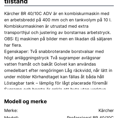
tilstand
Kärcher BR 40/10C ADV är en kombiskurmaskin med
en arbetsbredd på 400 mm och en tankvolym på 10 l.
Kombiskurmaskinen är utrustad med extra
transporthjul och justering av borstarnas arbetstryck.
OBS: Ej maskinen på bilder men en likadan då säljaren
har flera.
Egenskaper: Två snabbroterande borstvalsar med
högt anläggningstryck Två sugramper avlägsnar
vatten framåt och bakåt Golvet kan användas
omedelbart efter rengöringen Låg räckvidd, når lätt in
under möbler Körhandtaget kan fällas åt båda håll
Löstagbar tank – lämplig för lågt placerade föremål
Sugramp och borste är enkla att byta utan verktyg
Vattenfördelningslisten är enkel att avlägsna och
Modell og merke
rengöra Snabb och enkel åtkomst till samtliga
elektriska komponenter För enklare användning Med
Merke:
Kärcher
integrerat vattenflöde och borststyrning Idealisk för
Modell:
Professional BR 40/10C