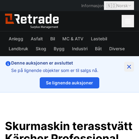
🇳🇴
Informasjon
Norsk
Anlegg
Asfalt
Bil
MC & ATV
Lastebil
Landbruk
Skog
Bygg
Industri
Båt
Diverse
Denne auksjonen er avsluttet
Se på lignende objekter som er til salgs nå.
Se lignende auksjoner
1/13
Skurmaskin terasstvätt
Kärcher Professional