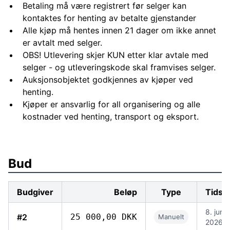
Betaling må være registrert før selger kan
kontaktes for henting av betalte gjenstander
Alle kjøp må hentes innen 21 dager om ikke annet
er avtalt med selger.
OBS! Utlevering skjer KUN etter klar avtale med
selger - og utleveringskode skal framvises selger.
Auksjonsobjektet godkjennes av kjøper ved
henting.
Kjøper er ansvarlig for all organisering og alle
kostnader ved henting, transport og eksport.
Bud
Budgiver
Beløp
Type
Tidsp
8. juni
#2
25 000,00 DKK
Manuelt
2026, 