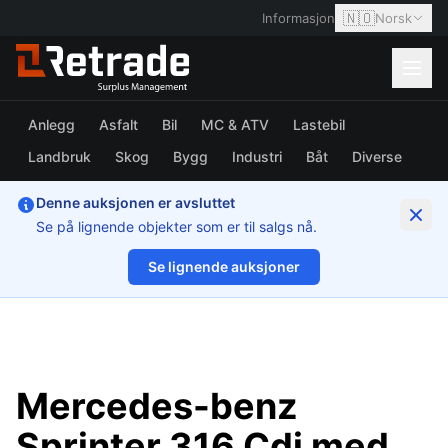
🇳🇴
Informasjon
Norsk
Anlegg
Asfalt
Bil
MC & ATV
Lastebil
Landbruk
Skog
Bygg
Industri
Båt
Diverse
Denne auksjonen er avsluttet
Se på lignende objekter som er til salgs nå.
Se lignende auksjoner
1/30
Mercedes-benz
Sprinter 316 Cdi med