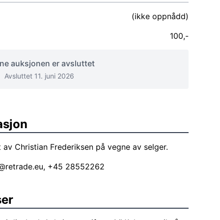
(ikke oppnådd)
100,-
e auksjonen er avsluttet
Avsluttet 11. juni 2026
asjon
 av Christian Frederiksen på vegne av selger.
n@retrade.eu
, +45 28552262
ser