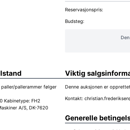
Reservasjonspris:
Budsteg:
Denn
ilstand
Viktig salgsinform
 paller/pallerammer følger
Denne auksjonen er opprettet
Kontakt:
christian.frederikse
00 Kabinetype: FH2
askiner A/S, DK-7620
Generelle betingel