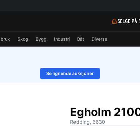
SELGE PÅ 
dbruk
Skog
Bygg
Industri
Båt
Diverse
Se lignende auksjoner
1/12
Egholm 2100
Rødding, 6630