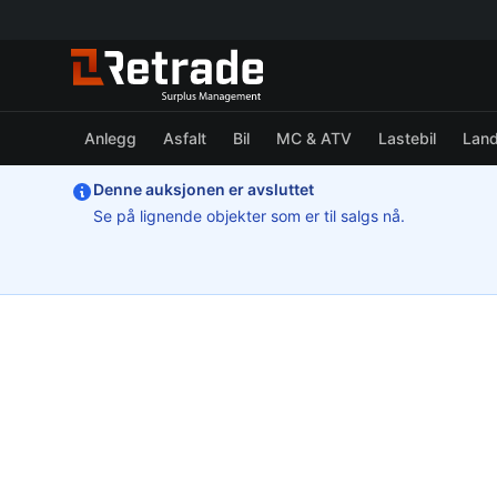
Anlegg
Asfalt
Bil
MC & ATV
Lastebil
Lan
Denne auksjonen er avsluttet
Se på lignende objekter som er til salgs nå.