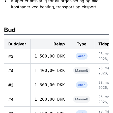
Kjøper er ansvarlig for all organisering og alle
kostnader ved henting, transport og eksport.
Bud
Budgiver
Beløp
Type
Tidspu
23. mai
#3
1 500,00 DKK
Auto
2026, 19
25. mai
#4
1 400,00 DKK
Manuelt
2026, 15
23. mai
#3
1 300,00 DKK
Auto
2026, 19
25. mai
#4
1 200,00 DKK
Manuelt
2026, 15
23. mai