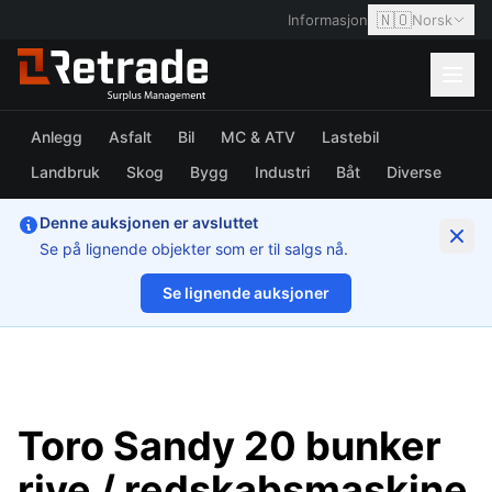
🇳🇴
Informasjon
Norsk
Anlegg
Asfalt
Bil
MC & ATV
Lastebil
Landbruk
Skog
Bygg
Industri
Båt
Diverse
Denne auksjonen er avsluttet
Se på lignende objekter som er til salgs nå.
Se lignende auksjoner
1/24
Toro Sandy 20 bunker
rive / redskabsmaskine