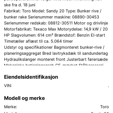
ske fra d. 18 juni
Fabrikat: Toro Model: Sandy 20 Type: Bunker rive /
bunker rake Serienummer maskine: 08890-30453
Serienummer redskab: 08812-30511 Motor og drivlinje
Motorfabrikat: Texaco Max Motorydelse: 14,9 kW / 20
HP Slagvolumen: 614 cm³ Brændstof: Benzin El-start
Timetæller aflæst til ca. 5.064 timer
Udstyr og specifikationer Bagmonteret bunker-rive /
planeringsaggregat Bred lavtryksdæk til sandunderlag
Hydraulikslanger monteret front Justerbart førersæde
Mekaniske betjeningsgreb CE-mærket Stålkarosseri
Frontmonteret motorlayout
Eiendelsidentifikasjon
Identifikation fra typeskilte Maskine: Modelnr.: 08890
Serienr.: 30453
VIN:
.
Riveaggregat: Modelnr.: 08812 Serienr.: 30511
Defekt tændspole samt fladt dæk. Derudover fuldt
Modell og merke
funktionel
Merke:
Toro