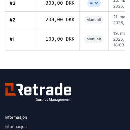
23. mai
#3
300,00 DKK
Auto
2026, 19
21. mai
#2
200,00 DKK
Manuelt
2026, 10
19. mai
#1
100,00 DKK
Manuelt
2026,
18:03
Informasjon
Informasjon