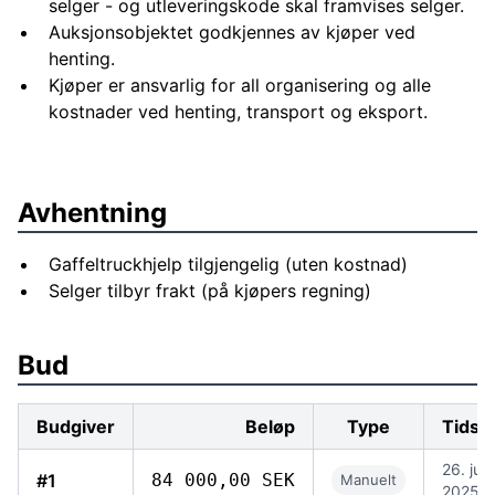
selger - og utleveringskode skal framvises selger.
kran montering kan erbjudas mot offert. Även dörrar,
Auksjonsobjektet godkjennes av kjøper ved
fönster med mera kan offerteras.
henting.
Huset tar ca en lastbil med släp (24 m ekeipage). Går
Kjøper er ansvarlig for all organisering og alle
även att lasta på två Europatrailers Lastning av
kostnader ved henting, transport og eksport.
materialet ingår
Avhentning
Gaffeltruckhjelp tilgjengelig (uten kostnad)
Selger tilbyr frakt (på kjøpers regning)
Bud
Budgiver
Beløp
Type
Tidsp
26. juli
#1
84 000,00 SEK
Manuelt
2025, 