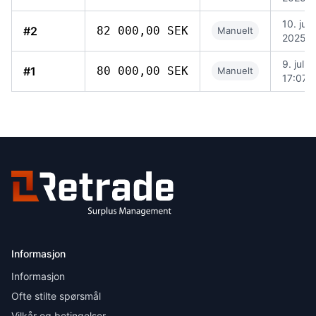
10. juli
#2
82 000,00 SEK
Manuelt
2025, 
9. juli 
#1
80 000,00 SEK
Manuelt
17:07
Informasjon
Informasjon
Ofte stilte spørsmål
Vilkår og betingelser