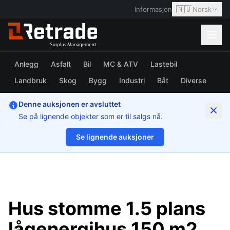
🇳🇴
Informasjon
Norsk
Anlegg
Asfalt
Bil
MC & ATV
Lastebil
Landbruk
Skog
Bygg
Industri
Båt
Diverse
Denne auksjonen er avsluttet
Se på lignende objekter som er til salgs nå.
Se lignende auksjoner
1/3
Hus stomme 1.5 plans
lågenergihus 150 m2