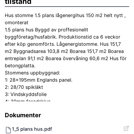
tilstand
Hus stomme 1.5 plans lågenergihus 150 m2 helt nytt ,
omonterat
1.5 plans hus Byggd av proffesionellt
byggföretag/husfabrik. Produktionstid ca 6 veckor
efter köp genomförts. Lågenergistomme. Hus 151,7
m2 Byggnadsarea 103,8 m2 Boarea 151,7 m2 Boarea
entreplan 91,1 m2 Boarea övervåning 60,6 m2 Hus för
betongplatta.
Stommens uppbyggnad:
1: 28x195mm Englands panel.
2: 28/70 spikläkt
3: Vindskyddsfolie
4: 30mm fasadskiva
5: 45/170 regel
Dokumenter
6: 170 isolering
7: 020 plast
1_5 plans hus.pdf
8: 45/45 installationsskikt