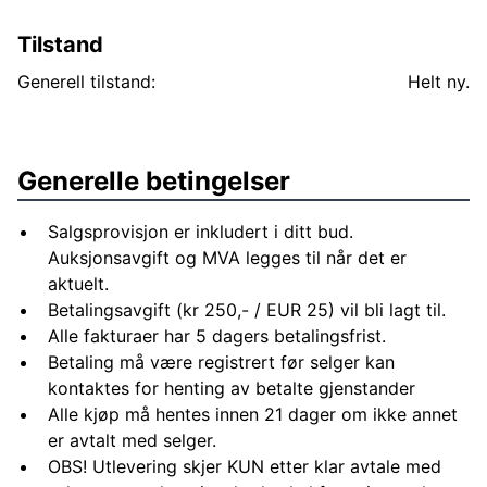
Ytterväggar utan fönster och dörrar.
Takstolar med inklädd takfot ingår.
Tilstand
Gavelspetsar ingår.
Generell tilstand:
Helt ny.
Råspontstak 17mm och takpapp ingår.
Vindskivor och knutar ingår.
Grundmålat vit.
Liggande panel.
Generelle betingelser
Syll och sylltätning ingår
Ritningar till stomme ingår.
Salgsprovisjon er inkludert i ditt bud.
Förslag på planlösning bland ritningar
Auksjonsavgift og MVA legges til når det er
OBS!!
aktuelt.
Takläckt och pannor ingår ej.
Betalingsavgift (kr 250,- / EUR 25) vil bli lagt til.
Inneväggar ingår ej.
Alle fakturaer har 5 dagers betalingsfrist.
Fönster ingår ej.
Betaling må være registrert før selger kan
Dörrar ingår ej.
kontaktes for henting av betalte gjenstander
El ingår ej.
Alle kjøp må hentes innen 21 dager om ikke annet
VVS ingår ej.
er avtalt med selger.
Grund ingår ej , endast hus-stomme enligt spec
OBS! Utlevering skjer KUN etter klar avtale med
Montering av hus och takstolar samt transport och