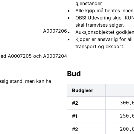
gjenstander
Alle kjøp må hentes innen
OBS! Utlevering skjer KUN
skal framvises selger.
A0007206
Auksjonsobjektet godkjen
Kjøper er ansvarlig for al
transport og eksport.
 med A0007205 och A0007204
Bud
ssig stand, men kan ha
Budgiver
#2
300,
#1
250,
#2
200,