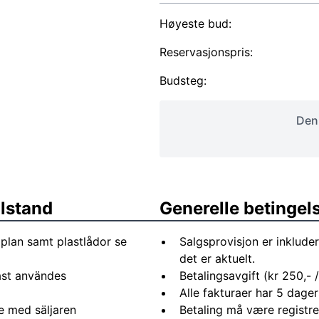
Høyeste bud:
Reservasjonspris:
Budsteg:
Denn
ilstand
Generelle betingel
plan samt plastlådor se
Salgsprovisjon er inkluder
det er aktuelt.
ast användes
Betalingsavgift (kr 250,- / 
Alle fakturaer har 5 dagers
e med säljaren
Betaling må være registre