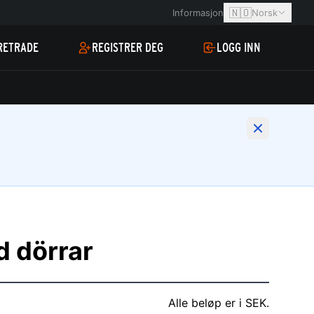
🇳🇴
Informasjon
Norsk
RETRADE
REGISTRER DEG
LOGG INN
d dörrar
Alle beløp er i SEK.