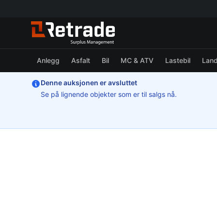
Anlegg
Asfalt
Bil
MC & ATV
Lastebil
Lan
Denne auksjonen er avsluttet
Se på lignende objekter som er til salgs nå.