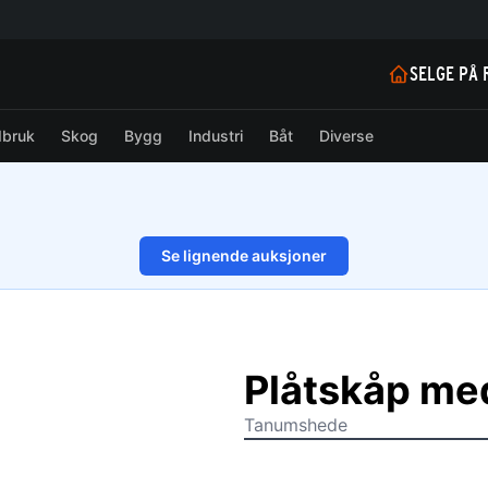
SELGE PÅ 
dbruk
Skog
Bygg
Industri
Båt
Diverse
Se lignende auksjoner
1/8
Plåtskåp me
Tanumshede